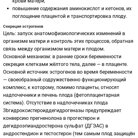
крови матери;
повышение содержания аминокислот и кетонов, их
поглощение плацентой и транспортировка плоду.
Секреция эстрогенов
Цель: запуск анатомофизиологических изменений в
организме матери и контроль этих процессов, обратная
связь между организмом матери и плодом.
Основной механизм: в ранние сроки беременности
секреция клетками жёлтого тела, далее — в плаценте.
Основной источник эстрогенов во время беременности
— своеобразный содружественно функционирующий
комплекс, к которому, помимо плаценты, относят
надпочечники и печень плода (фетоплацентарная
система). Отсутствие в надпочечниках плода
3bгидроксистероиддегидрогеназы предупреждает
конверсию прегненолона в прогестерон и
дегидроэпиандростерона сульфат (ДГЭАС) в
андростендион и тестостерон (тем самым плод защищён