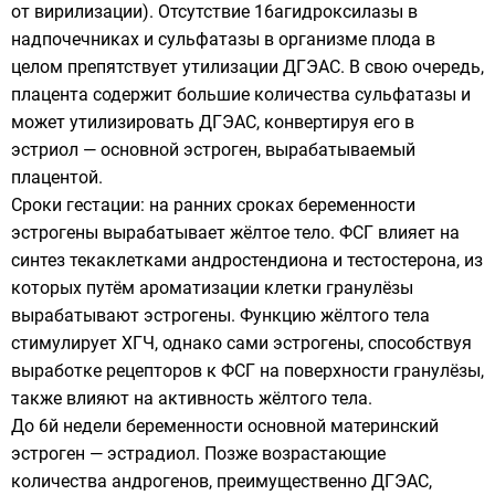
от вирилизации). Отсутствие 16aгидроксилазы в
надпочечниках и сульфатазы в организме плода в
целом препятствует утилизации ДГЭАС. В свою очередь,
плацента содержит большие количества сульфатазы и
может утилизировать ДГЭАС, конвертируя его в
эстриол — основной эстроген, вырабатываемый
плацентой.
Сроки гестации: на ранних сроках беременности
эстрогены вырабатывает жёлтое тело. ФСГ влияет на
синтез текаклетками андростендиона и тестостерона, из
которых путём ароматизации клетки гранулёзы
вырабатывают эстрогены. Функцию жёлтого тела
стимулирует ХГЧ, однако сами эстрогены, способствуя
выработке рецепторов к ФСГ на поверхности гранулёзы,
также влияют на активность жёлтого тела.
До 6й недели беременности основной материнский
эстроген — эстрадиол. Позже возрастающие
количества андрогенов, преимущественно ДГЭАС,