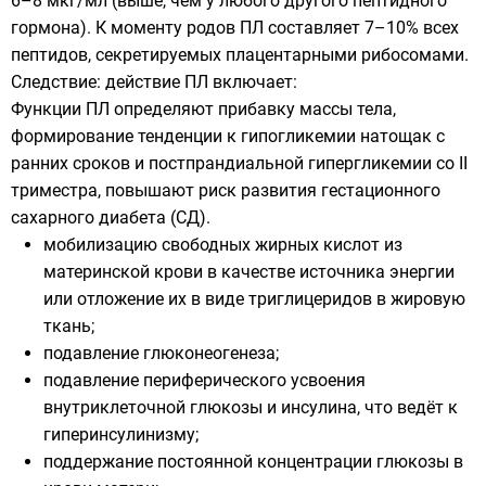
6–8 мкг/мл (выше, чем у любого другого пептидного
гормона). К моменту родов ПЛ составляет 7–10% всех
пептидов, секретируемых плацентарными рибосомами.
Следствие: действие ПЛ включает:
Функции ПЛ определяют прибавку массы тела,
формирование тенденции к гипогликемии натощак с
ранних сроков и постпрандиальной гипергликемии со II
триместра, повышают риск развития гестационного
сахарного диабета (СД).
мобилизацию свободных жирных кислот из
материнской крови в качестве источника энергии
или отложение их в виде триглицеридов в жировую
ткань;
подавление глюконеогенеза;
подавление периферического усвоения
внутриклеточной глюкозы и инсулина, что ведёт к
гиперинсулинизму;
поддержание постоянной концентрации глюкозы в