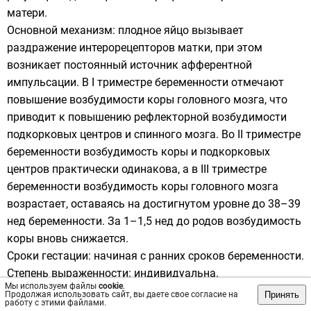
матери.
Основной механизм: плодное яйцо вызывает
раздражение интерорецепторов матки, при этом
возникает постоянный источник афферентной
импульсации. В I триместре беременности отмечают
повышение возбудимости коры головного мозга, что
приводит к повышению рефлекторной возбудимости
подкорковых центров и спинного мозга. Во II триместре
беременности возбудимость коры и подкорковых
центров практически одинакова, а в III триместре
беременности возбудимость коры головного мозга
возрастает, оставаясь на достигнутом уровне до 38–39
нед беременности. За 1–1,5 нед до родов возбудимость
коры вновь снижается.
Сроки гестации: начиная с ранних сроков беременности.
Степень выраженности: индивидуальна.
Мы используем файлы
cookie
.
Следствие: формирование доминанты беременности.
Принять
Продолжая использовать сайт, вы даете свое согласие на
работу с этими файлами.