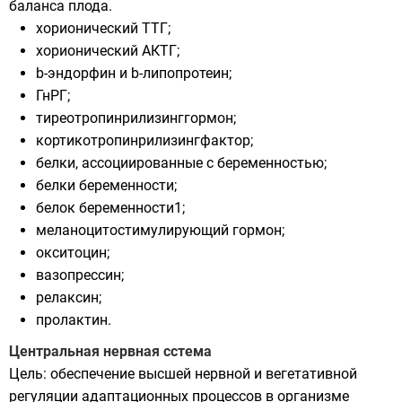
баланса плода.
хорионический ТТГ;
хорионический АКТГ;
b-эндорфин и b-липопротеин;
ГнРГ;
тиреотропинрилизинггормон;
кортикотропинрилизингфактор;
белки, ассоциированные с беременностью;
белки беременности;
белок беременности1;
меланоцитостимулирующий гормон;
окситоцин;
вазопрессин;
релаксин;
пролактин.
Центральная нервная сстема
Цель: обеспечение высшей нервной и вегетативной
регуляции адаптационных процессов в организме