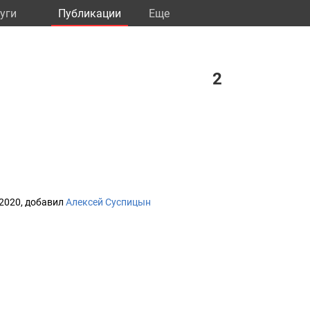
уги
Публикации
Eще
2
 2020, добавил
Алексей Суспицын