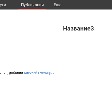
уги
Публикации
Eще
Название3
 2020, добавил
Алексей Суспицын