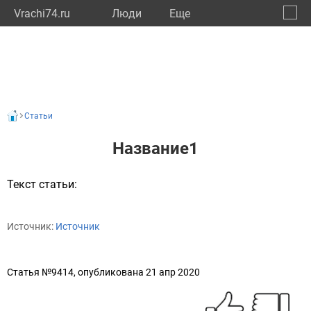
Vrachi74.ru
Люди
Eще
🔔
Челяб
🔍
Статьи
Название1
Текст статьи:
Источник:
Источник
Статья №9414, опубликована 21 апр 2020