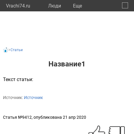
Vrachi74.ru
Люди
Eще
🔔
Челяб
🔍
Статьи
Название1
Текст статьи:
Источник:
Источник
Статья №9412, опубликована 21 апр 2020