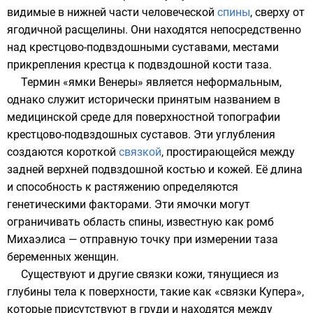
видимые в нижней части человеческой
спины
, сверху от
ягодичной расщелины. Они находятся непосредственно
над
крестцово-подвздошными суставами
, местами
прикрепления крестца к
подвздошной кости
таза
.
Термин «ямки Венеры» является неформальным,
однако служит исторически принятым названием в
медицинской среде для поверхностной
топографии
крестцово-подвздошных суставов. Эти углубления
создаются короткой
связкой
, простирающейся между
задней верхней подвздошной костью и кожей. Её длина
и способность к растяжению определяются
генетическими факторами. Эти ямочки могут
ограничивать область спины, известную как
ромб
Михаэлиса
— отправную точку при измерении таза
беременных женщин.
Существуют и другие связки кожи, тянущиеся из
глубины тела к поверхности, такие как «
связки Купера
»,
которые присутствуют в груди и находятся между