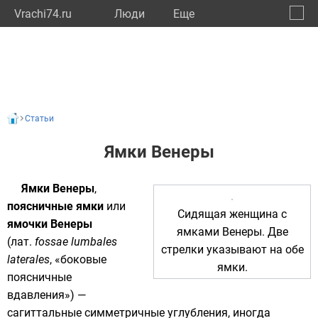
Vrachi74.ru
Люди
Eще
🔔
Челяб
🔍
Статьи
Ямки Венеры
Ямки Венеры
,
поясничные ямки
или
Сидящая женщина с
ямочки Венеры
ямками Венеры. Две
(
лат.
fossae lumbales
стрелки указывают на обе
laterales
, «боковые
ямки.
поясничные
вдавления») —
сагиттальные
симметричные
углубления, иногда