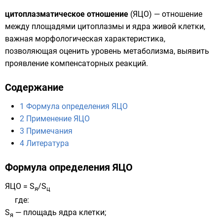
цитоплазматическое отношение
(ЯЦО) — отношение
между площадями
цитоплазмы
и
ядра
живой
клетки
,
важная
морфологическая
характеристика,
позволяющая оценить уровень метаболизма, выявить
проявление компенсаторных реакций.
Содержание
1
Формула определения ЯЦО
2
Применение ЯЦО
3
Примечания
4
Литература
Формула определения ЯЦО
ЯЦО = S
/S
я
ц
где:
S
— площадь
ядра клетки
;
я