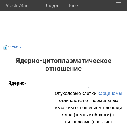
Vrachi74.ru
Люди
Eще
🔔
Челяб
🔍
Статьи
Ядерно-цитоплазматическое
отношение
Ядерно-
Опухолевые клетки
карциномы
отличаются от нормальных
высоким отношением площади
ядра (тёмные области) к
цитоплазме (светлые)