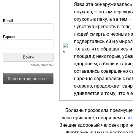
Язва эта обнаруживалась 
опухало, – потом переходи
опухоль в паху, а за тем 
чувствуя крепость в теле
людей смертью чёрные яз
подвергались ей и умирал
только, что обращались и 
площади; некоторые, убеж
здоровым; а были и такие
Забыли пароль?
оставались совершенно св
нарочно обращались с бол
Зарегистрироваться
сказано, продолжает свир
удивляется и тому, что в 
Болезнь проходила преимуще
глаза признаке, говорящем о
лё
Внешне здоровый человек при не
Жертвами чумы на Востоке ст