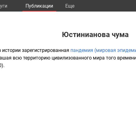
уги
Публикации
Eще
Юстинианова чума
в истории зарегистрированная
пандемия (мировая эпидем
ившая всю территорию цивилизованного мира того времен
0
).