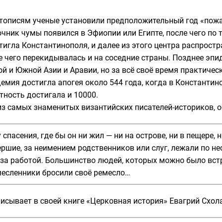
тописям ученые установили предположительный год «пожа
точник чумы появился в
Эфиопии
или
Египте
, после чего п
стигла
Константинополя
, и далее из этого центра распрост
е чего перекидывалась и на соседние страны. Позднее эп
ой и Южной Азии и Аравии, но за всё своё время практичес
емия достигла апогея около 544 года, когда в Константи
тность достигала и 10000.
 из самых знаменитых византийских писателей-историков, о
спасения, где бы он ни жил — ни на острове, ни в пещере,
ершие, за неимением родственников или слуг, лежали по н
за работой. Большинство людей, которых можно было встре
месленники бросили своё ремесло…
писывает в своей книге «Церковная история»
Евагрий Схол