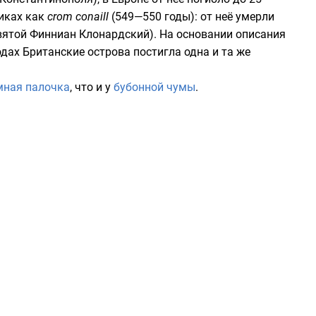
никах как
crom conaill
(549—550 годы): от неё умерли
вятой
Финниан Клонардский
). На основании описания
дах Британские острова постигла одна и та же
мная палочка
, что и у
бубонной чумы
.