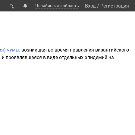
🔔
Вход
/
Регистрация
Челябинская область
🔍
ия) чумы
, возникшая во время правления византийского
и и проявлявшаяся в виде отдельных эпидемий на