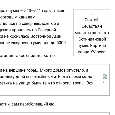
ра» чумы — 540—541 годы; также
о торговым каналам
Святой
ранилась на северные, южные и
Себастьян
идемия прошлась по Северной
молится за жертв
ки не коснулась Восточной Азии.
Юстиниановой
нополе ежедневно умирало до 5000
чумы. Картина
конца XV века
ставил такое свидетельство:
 ни на вершине горы… Много домов опустело, и
ескольку дней несожжёнными. В это время мало
тить на улице, были те, кто относил трупы. Вся
астик
, сам переболевший ею: