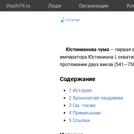
Vrachi74.ru
Люди
Организации
Усл
Статьи
Юстиниа́нова чума́
— первая 
императора
Юстиниана I
, охват
протяжении двух веков (
541
—
75
Содержание
1
История
2
Хронология пандемии
3
См. также
4
Примечания
5
Ссылки