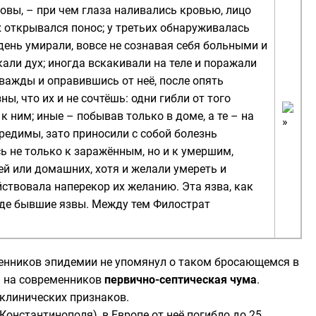
овы, – при чем глаза наливались кровью, лицо
их открывался понос; у третьих обнаруживалась
й день умирали, вовсе не сознавая себя больными и
кали дух; иногда вскакивали на теле и поражали
важды и оправившись от неё, после опять
, что их и не сочтёшь: одни гибли от того
к ним; иные – побывав только в доме, а те – на
редимы, зато приносили с собой болезнь
ь не только к заражённым, но и к умершим,
ей или домашних, хотя и желали умереть и
йствовала наперекор их желанию. Эта язва, как
ежде бывшие язвы. Между тем Филострат
енников эпидемии не упомянул о таком бросающемся в
а на современников
первично-септическая чума
.
 клинических признаков.
Константинополя
), в Европе от неё погибло до 25