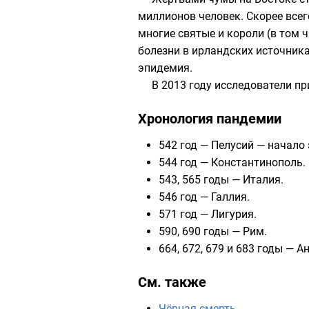
миллионов человек. Скорее всег
многие святые и короли (в том 
болезни в ирландских источника
эпидемия.
В 2013 году исследователи п
Хронология пандемии
542 год —
Пелусий
— начало 
544 год —
Константинополь
.
543, 565 годы — Италия.
546 год —
Галлия
.
571 год —
Лигурия
.
590, 690 годы — Рим.
664, 672, 679 и 683 годы — А
См. также
Чёрная смерть