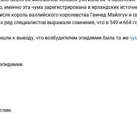
о, именно эта чума зарегистрирована в ирландских источ
числе король валлийского королевства
Гвинед
Майлгун
и с
х ряд специалистов выражали сомнения, что в 549 и 664 го
ришли к выводу, что возбудителем эпидемии была та же
чу
эпидемии.
нглия.