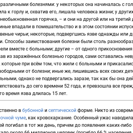
различными болезнями: у некоторых она начиналась с гол
ла к горлу и, охватив его, лишала человека жизни; у друг
– необыкновенная горячка, – и они на другой или на трети
; иные впадали в помешательство и в этом состоянии испус
веные чирьи; некоторые, подвергшись язве однажды или д
и. Способы заимствования болезни были столь разнообразны
ели вместе с больными; другие – от одного прикосновения 
ав из заражённых болезнью городов, сами оставались нев
, которые при всём том, что жили с больными и прикасалис
ободными от болезни; иные же, лишившись всех своих дет
ьными, однако не подвергались заразе, так как бы она де
епствовать до сего времени 52 года, и превзошла все пр
его время язва длилась 15 лет.
ственно в
бубонной
и
септической
форме. Никто из соврем
гочной чуме
, как кровохаркание. Особенный ужас наводил
й погибал в тот же день, причем до появления каких-либо
ало около 66 миллионов человек (погибло 66 % населения