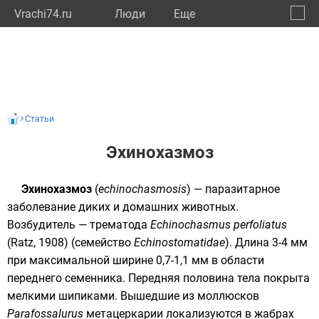
Vrachi74.ru
Люди
Eще
🔔
Челяб
🔍
Статьи
Эхинохазмоз
Эхинохазмоз
(
echinochasmosis
) — паразитарное
заболевание диких и домашних животных.
Возбудитель —
трематода
Echinochasmus perfoliatus
(Ratz, 1908) (семейство
Echinostomatidae
). Длина 3-4 мм
при максимальной ширине 0,7-1,1 мм в области
переднего семенника. Передняя половина тела покрыта
мелкими шипиками
. Вышедшие из моллюсков
Parafossalurus
метацеркарии
локализуются в жабрах