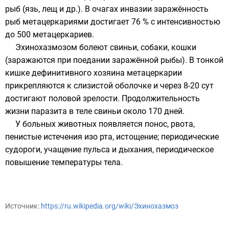
рыб (язь, лещ и др.)
. В очагах инвазии заражённость
рыб метацеркариями достигает 76 % с интенсивностью
до 500 метацеркариев.
Эхинохазмозом болеют свиньи, собаки, кошки
(заражаются при поедании заражённой рыбы). В тонкой
кишке дефинитивного хозяина метацеркарии
прикрепляются к слизистой оболочке и через 8-20 сут
достигают половой зрелости. Продолжительность
жизни паразита в теле свиньи около 170 дней.
У больных животных появляется понос, рвота,
пенистые истечения изо рта, истощение; периодические
судороги, учащение пульса и дыхания, периодическое
повышение температуры тела.
Источник:
https://ru.wikipedia.org/wiki/Эхинохазмоз