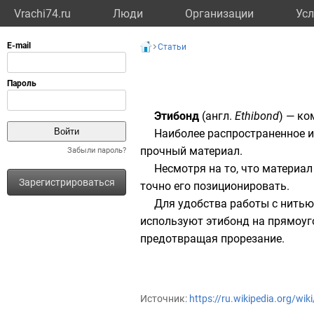
Vrachi74.ru
Люди
Организации
Усл
Статьи
Этибонд
(
англ.
Ethibond
) — ко
Наиболее распространенное и
прочный материал.
Забыли пароль?
Несмотря на то, что материал
Зарегистрироваться
точно его позиционировать.
Для удобства работы с нитью
используют этибонд на прямоуг
предотвращая прорезание.
Источник:
https://ru.wikipedia.org/wi