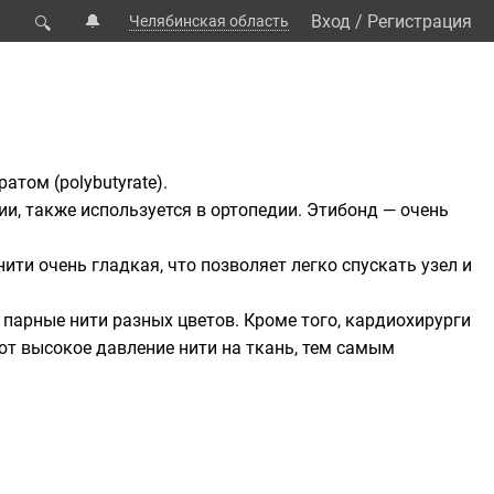
🔔
Вход
/
Регистрация
Челябинская область
🔍
ратом (
polybutyrate
).
и, также используется в ортопедии. Этибонд — очень
ити очень гладкая, что позволяет легко спускать узел и
парные нити разных цветов. Кроме того, кардиохирурги
т высокое давление нити на ткань, тем самым