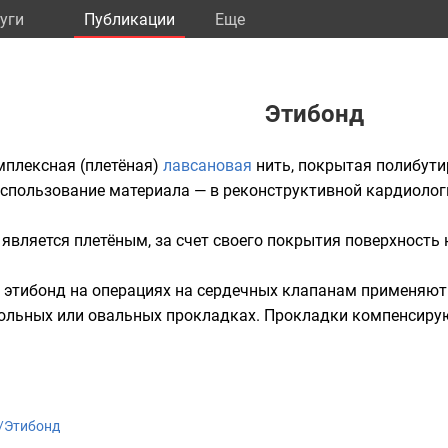
уги
Публикации
Eще
Этибонд
мплексная (плетёная)
лавсановая
нить, покрытая полибути
спользование материала — в реконструктивной кардиологи
 является плетёным, за счет своего покрытия поверхность н
 этибонд на операциях на сердечных клапанам применяют 
ольных или овальных прокладках. Прокладки компенсирую
ki/Этибонд