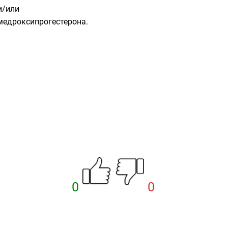
и/или
 медроксипрогестерона.
0
0