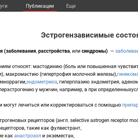
уги
Публикации
Eще
Эстрогензависимые состо
я (заболевания
,
расстройства
, или
синдромы)
—
заболева
иям относят: мастодинию (боль или повышенная чувствите
), макромастию (гипертрофия молочной железы),
гинеком
 меноррагии,
эндометриоз
, гиперплазию эндометрия, адено
гиперэстрогению у мужчин, например, в при определенныхус
и могут лечиться или корректироваться с помощью
препа
огеновых рецепторов (англ. selective astrogen receptor mo
ецепторов, такие как фулвестрант,
ие как
анастрозол
и экземестан,