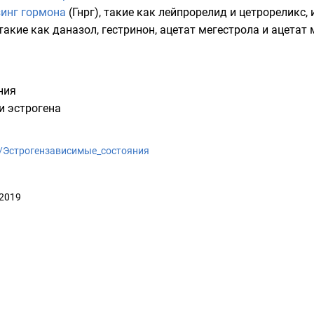
зинг гормона
(Гнрг), такие как лейпрорелид и цетрореликс, 
такие как
даназол
, гестринон, ацетат мегестрола и ацетат
ния
и эстрогена
wiki/Эстрогензависимые_состояния
 2019