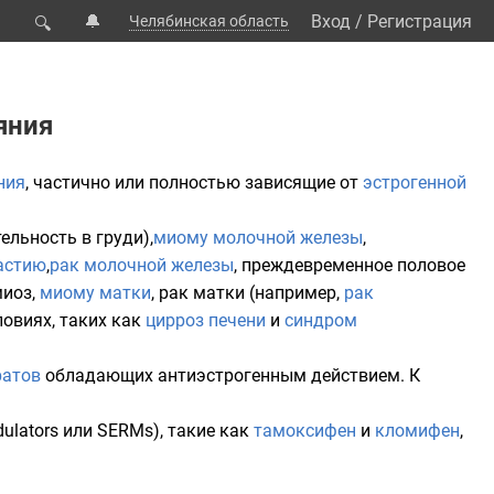
🔔
Вход
/
Регистрация
Челябинская область
🔍
яния
ния
, частично или полностью зависящие от
эстрогенной
льность в груди),
миому молочной железы
,
астию
,
рак молочной железы
, преждевременное половое
миоз,
миому матки
, рак матки (например,
рак
ловиях, таких как
цирроз печени
и
синдром
ратов
обладающих антиэстрогенным действием. К
dulators или SERMs), такие как
тамоксифен
и
кломифен
,