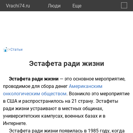
Vrachi74.ru
Люди
Eще
🔔
Челяб
🔍
Статьи
Эстафета ради жизни
Эстафета ради жизни
— это основное мероприятие,
проводимое для сбора денег
Американским
онкологическим обществом
. Возникло это мероприятие
в
США
и распространилось на 21 страну. Эстафеты
ради жизни устраивают в местных общинах,
университетских
кампусах
, военных базах и в
Интернете
.
Эстафета ради жизни появилась в 1985 году, когда