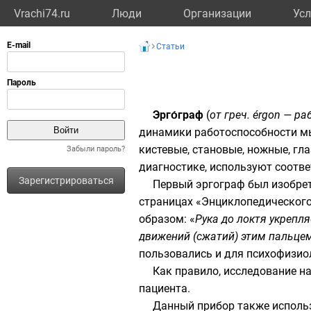
Vrachi74.ru
Люди
Организации
Усл
Статьи
Эрго́граф
(
от греч. érgon — ра
динамики работоспособности мы
кистевые, становые, ножные, гла
Забыли пароль?
диагностике, используют соотв
Зарегистрироваться
Первый эргограф был изобре
страницах «
Энциклопедического
образом: «
Рука до локтя укрепл
движений (сжатий) этим пальцем
пользовались и для психофизиол
Как правило, исследование н
пациента.
Данный прибор также использ