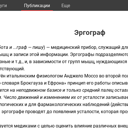
уги
Публикации
Eще
Эргограф
бота и ...граф — пишу
) —
медицинский прибор
, служащий дл
шц и записи этой информации. Эргографы подразделяютс
зные и т.д., и, в зависимости от групп мышц, нуждающихся
етствующий.
тён итальянским физиологом
Анджело Моссо
во второй пол
 словаря Брокгауза и Ефрона
» принцип его работы описы
яется на неподвижном базисе и только средний палец оста
. Число движений и изменением их от усталости записыва
огических и для фармакологических наблюдений (действие 
а эргографе проводят до появления усталости, которая 
уется медиками с целью оценить влияние различных внеш