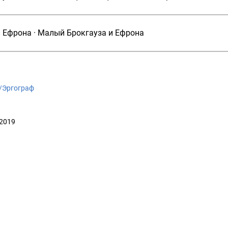
и Ефрона
·
Малый Брокгауза и Ефрона
ki/Эргограф
 2019