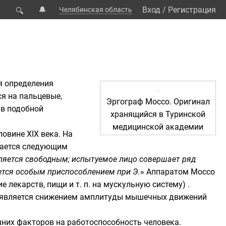
🔔
Вход
/
Регистрация
Челябинская область
🔍
я определения
я на пальцевые,
Эргограф Моссо. Оригинал
 в подобной
хранящийся в
Туринской
медицинской академии
овине XIX века. На
вается следующим
вляется свободным; испытуемое лицо совершает ряд
ется особым приспособлением при Э.
» Аппаратом Моссо
лекарств, пищи и т. п. на мускульную систему) .
проявляется снижением амплитуды мышечных движений
них факторов на работоспособность человека.