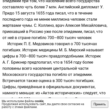
эпидемии при том, что население всего государства
составляло чуть более 7 млн. Английский дипломат
У.
Придо
15 августа 1655 года писал, что в течение
последнего года не менее миллиона человек стали
жертвами чумы.
С. Коллинз
, врач Алексея Михайловича,
приехавший в Россию уже после эпидемии, писал, что
от неё в стране погибло 700—800 тысяч человек
Историк
П. Е. Медовиков
говорил о 700 тысячах
погибших. Историк медицины
М. Б. Мирский
называет
цифры в 700—800 тысяч правдоподобными. Историк
А. Г. Брикнер
предполагал, что в 1654 году более
половины всего населения центральной части
Московского государства погибло от эпидемии.
Встречается также оценка в 300 тысяч погибших.
Цифры, приведённые в официальных документах,
намного меньше: из «Актов исторических» следует, что
погибло 23 250 человек. По подсчётам Высоцкого,
Мы используем файлы
cookie
.
Принять
Продолжая использовать сайт, вы даете свое согласие на
погибло 41 053 человека. Александер называет
работу с этими файлами.