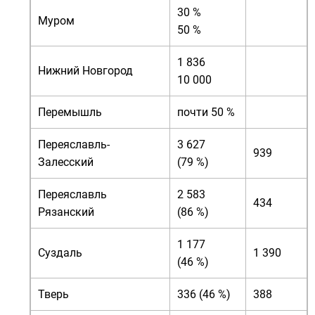
30 %
Муром
50 %
1 836
Нижний Новгород
10 000
Перемышль
почти 50 %
Переяславль-
3 627
939
Залесский
(79 %)
Переяславль
2 583
434
Рязанский
(86 %)
1 177
Суздаль
1 390
(46 %)
Тверь
336 (46 %)
388