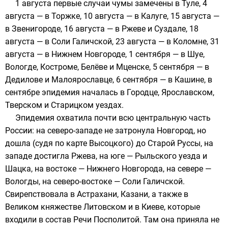
1 августа первые случаи чумы замечены в
Туле
, 4
августа — в
Торжке
, 10 августа — в
Калуге
, 15 августа —
в
Звенигороде
, 16 августа — в
Ржеве
и
Суздале
, 18
августа — в
Соли Галичской
, 23 августа — в
Коломне
, 31
августа — в
Нижнем Новгороде
, 1 сентября — в
Шуе
,
Вологде
,
Костроме
,
Белёве
и
Мценске
, 5 сентября — в
Дедилове
и
Малоярославце
, 6 сентября — в
Кашине
, в
сентябре эпидемия началась в
Городце
,
Ярославском
,
Тверском
и
Старицком
уездах.
Эпидемия охватила почти всю центральную часть
России: на северо-западе не затронула Новгород, но
дошла (судя по карте Высоцкого) до
Старой Руссы
, на
западе достигла Ржева, на юге —
Рыльского уезда
и
Шацка
, на востоке — Нижнего Новгорода, на севере —
Вологды, на северо-востоке — Соли Галичской.
Свирепствовала в Астрахани, Казани, а также в
Великом княжестве Литовском
и в
Киеве
, которые
входили в состав Речи Посполитой. Там она приняла не