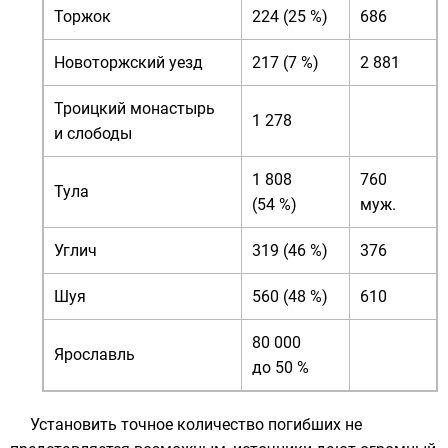
Торжок
224 (25 %)
686
Новоторжский уезд
217 (7 %)
2 881
Троицкий монастырь
1 278
и слободы
1 808
760
Тула
(54 %)
муж.
Углич
319 (46 %)
376
Шуя
560 (48 %)
610
80 000
Ярославль
до 50 %
Установить точное количество погибших не