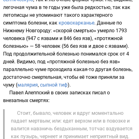
легочная чума в те годы уже была редкостью, так как
летописцы не упоминают такого характерного
симптома болезни, как
кровохарканье
. Данные по
Нижнему Новгороду: «скорой смертью» умерло 1793
человека (947 с язвами и 846 без язв), «протяжной
болезнью» — 58 человек (56 без язв и двое с язвами).
Под продолжительной болезнью понимался срок от 4
дней. Видимо, под «протяжной болезнью без язв»
параллельно чуме проходила какая-то другая болезнь,
достаточно смертельная, чтобы её тоже приняли за
чуму (
малярия
,
сыпной тиф
).
Павел Алеппский в своих записках писал о
внезапных смертях:
Стоит, бывало, человек и вдруг моментально
падает мертвым; или: едет верхом или в повозке и
валится навзничь бездыханным, тотчас вздувается
как пузырь, чернеет и принимает неприятный вид.