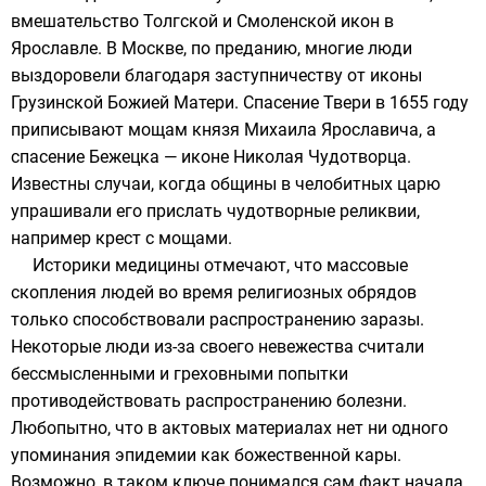
вмешательство
Толгской
и
Смоленской
икон в
Ярославле. В Москве, по преданию, многие люди
выздоровели благодаря заступничеству от
иконы
Грузинской Божией Матери
. Спасение Твери в 1655 году
приписывают мощам князя
Михаила Ярославича
, а
спасение
Бежецка
— иконе
Николая Чудотворца
.
Известны случаи, когда общины в челобитных царю
упрашивали его прислать чудотворные реликвии,
например крест с мощами.
Историки медицины отмечают, что массовые
скопления людей во время религиозных обрядов
только способствовали распространению заразы.
Некоторые люди из-за своего невежества считали
бессмысленными и греховными попытки
противодействовать распространению болезни.
Любопытно, что в актовых материалах нет ни одного
упоминания эпидемии как божественной кары.
Возможно, в таком ключе понимался сам факт начала