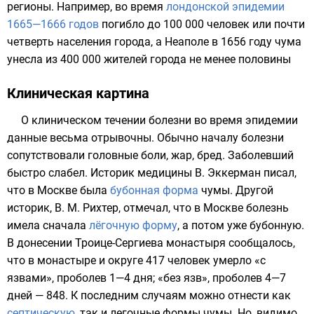
регионы. Например, во время
лондонской эпидемии
1665—1666 годов
погибло до 100 000 человек или почти
четверть населения города, а
Неаполе
в 1656 году чума
унесла
из 400 000 жителей города не менее половины
Клиническая картина
О клиническом течении болезни во время эпидемии
данные весьма отрывочны. Обычно началу болезни
сопутствовали головные боли, жар, бред. Заболевший
быстро слабел. Историк медицины В. Эккерман писал,
что в Москве была
бубонная форма
чумы. Другой
историк,
В. М. Рихтер
, отмечал, что в Москве болезнь
имела сначала
лёгочную форму
, а потом уже бубонную.
В донесении Троице-Сергиева монастыря сообщалось,
что в монастыре и округе 417 человек умерло «с
язвами», проболев 1—4 дня; «без язв», проболев 4—7
дней — 848. К последним случаям можно отнести как
септическую
, так и легочные формы чумы. Но, видимо,