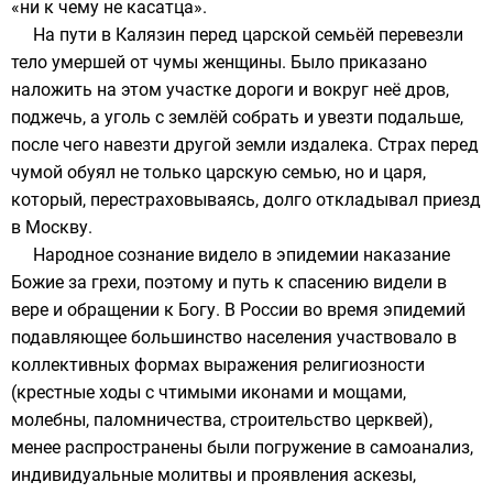
«ни к чему не касатца».
На пути в Калязин перед царской семьёй перевезли
тело умершей от чумы женщины. Было приказано
наложить на этом участке дороги и вокруг неё дров,
поджечь, а уголь с землёй собрать и увезти подальше,
после чего навезти другой земли издалека. Страх перед
чумой обуял не только царскую семью, но и царя,
который, перестраховываясь, долго откладывал приезд
в Москву.
Народное сознание видело в эпидемии наказание
Божие за грехи, поэтому и путь к спасению видели в
вере
и обращении к
Богу
. В России во время эпидемий
подавляющее большинство населения участвовало в
коллективных формах выражения религиозности
(
крестные ходы
с чтимыми иконами и мощами,
молебны
,
паломничества
, строительство церквей),
менее распространены были погружение в самоанализ,
индивидуальные
молитвы
и проявления
аскезы
,