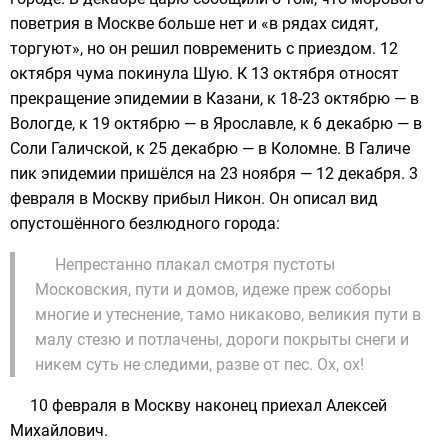
поветрия в Москве больше нет и «в рядах сидят,
торгуют», но он решил повременить с приездом. 12
октября чума покинула Шую. К 13 октября относят
прекращение эпидемии в Казани, к 18-23 октябрю — в
Вологде, к 19 октябрю — в
Ярославле
, к 6 декабрю — в
Соли Галичской, к 25 декабрю — в Коломне. В
Галиче
пик эпидемии пришёлся на 23 ноября — 12 декабря. 3
февраля в Москву прибыл Никон. Он описал вид
опустошённого безлюдного города:
Непрестанно плакал смотря пустоты
Московския, пути и домов, идеже преж соборы
многие и утеснение, тамо никаково, великия пути в
малу стезю и потлачены, дороги покрыты снеги и
никем суть не следими, разве от пес. Ох, ох!
10 февраля в Москву наконец приехал Алексей
Михайлович.