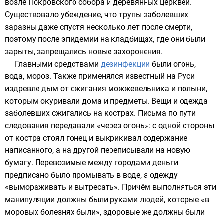
возле
Покровского собора
и деревянных церквей.
Существовало убеждение, что трупы заболевших
заразны даже спустя несколько лет после смерти,
поэтому после эпидемии на кладбищах, где они были
зарыты, запрещались новые захоронения.
Главными средствами
дезинфекции
были огонь,
вода, мороз. Также применялся известный на Руси
издревле дым от сжигания
можжевельника
и
полыни
,
которым окуривали дома и предметы. Вещи и одежда
заболевших сжигались на кострах. Письма по пути
следования передавали «через огонь»: с одной стороны
от костра стоял гонец и выкрикивал содержание
написанного, а на другой переписывали на новую
бумагу. Перевозимые между городами деньги
предписано было промывать в воде, а одежду
«вымораживать и вытресать». Причём выполняться эти
манипуляции должны были руками людей, которые «в
моровых болезнях были», здоровые же должны были