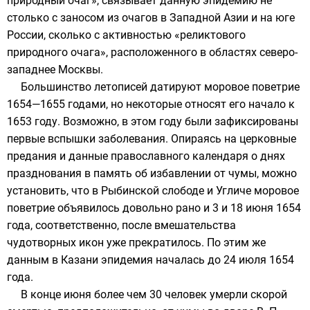
природный очаг», связывает данную эпидемию не
столько с заносом из очагов в
Западной Азии
и на юге
России, сколько с активностью «реликтового
природного очага», расположенного в областях северо-
западнее Москвы.
Большинство летописей датируют моровое поветрие
1654—1655 годами, но некоторые относят его начало к
1653 году. Возможно, в этом году были зафиксированы
первые вспышки заболевания. Опираясь на церковные
предания и данные православного календаря о днях
празднования в память об избавлении от чумы, можно
установить, что в
Рыбинской слободе
и
Угличе
моровое
поветрие объявилось довольно рано и 3 и 18 июня 1654
года, соответственно, после вмешательства
чудотворных икон уже прекратилось. По этим же
данным в
Казани
эпидемия началась до 24 июля 1654
года.
В конце июня более чем 30 человек умерли скорой