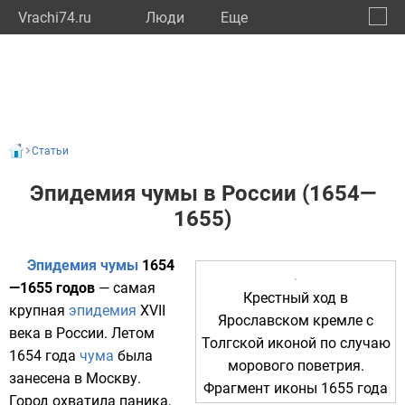
Vrachi74.ru
Люди
Eще
🔔
Челяб
🔍
Статьи
Эпидемия чумы в России (1654—
1655)
Эпидемия чумы
1654
—1655 годов
— самая
Крестный ход в
крупная
эпидемия
XVII
Ярославском кремле
с
века в
России
. Летом
Толгской иконой
по случаю
1654 года
чума
была
морового поветрия.
занесена в
Москву
.
Фрагмент иконы 1655 года
Город охватила паника,