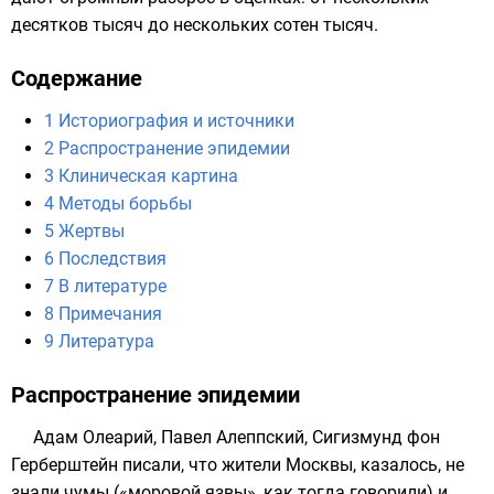
десятков тысяч до нескольких сотен тысяч.
Содержание
1
Историография и источники
2
Распространение эпидемии
3
Клиническая картина
4
Методы борьбы
5
Жертвы
6
Последствия
7
В литературе
8
Примечания
9
Литература
Распространение эпидемии
Адам Олеарий
, Павел Алеппский,
Сигизмунд фон
Герберштейн
писали, что жители Москвы, казалось, не
знали чумы («моровой язвы», как тогда говорили) и