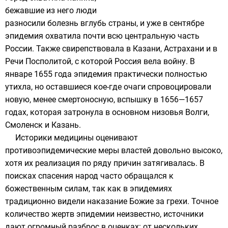
бежавшие из него люди
разносили болезнь вглубь страны, и уже в сентябре
эпидемия охватила почти всю центральную часть
России. Также свирепствовала в
Казани
,
Астрахани
и в
Речи Посполитой
, с которой Россия
вела войну
. В
январе 1655 года эпидемия практически полностью
утихла, но оставшиеся кое-где очаги спровоцировали
новую, менее смертоносную, вспышку в 1656—1657
годах, которая затронула в основном низовья
Волги
,
Смоленск
и Казань.
Историки медицины оценивают
противоэпидемические меры властей довольно высоко,
хотя их реализация по ряду причин затягивалась. В
поисках спасения народ часто обращался к
божественным силам, так как в эпидемиях
традиционно видели наказание Божие за грехи. Точное
количество жертв эпидемии неизвестно, источники
дают огромный разброс в оценках: от нескольких