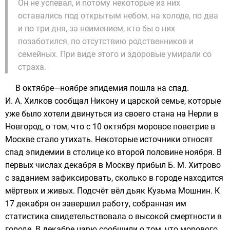
Он не успевал, и потому некоторые из них
оставались под открытым небом, на холоде, по два
и по три дня, за неимением, кто бы о них
позаботился, по отсутствию родственников и
семейных. При виде этого и здоровые умирали со
страха.
В октябре—ноябре эпидемия пошла на спад.
И. А. Хилков сообщал Никону и царской семье, которые
уже было хотели двинуться из своего стана на
Нерли
в
Новгород, о том, что с 10 октября моровое поветрие в
Москве стало утихать. Некоторые источники относят
спад эпидемии в столице ко второй половине ноября. В
первых числах декабря в Москву прибыл
Б. М. Хитрово
с заданием зафиксировать, сколько в городе находится
мёртвых и живых. Подсчёт вёл дьяк Кузьма Мошнин. К
17 декабря он завершил работу, собранная им
статистика свидетельствовала о высокой смертности в
городе. В декабре царю сообщили о том, что морового