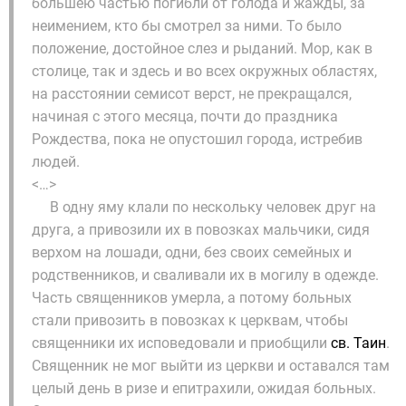
большею частью погибли от голода и жажды, за
неимением, кто бы смотрел за ними. То было
положение, достойное слез и рыданий. Мор, как в
столице, так и здесь и во всех окружных областях,
на расстоянии семисот верст, не прекращался,
начиная с этого месяца, почти до праздника
Рождества, пока не опустошил города, истребив
людей.
<…>
В одну яму клали по нескольку человек друг на
друга, а привозили их в повозках мальчики, сидя
верхом на лошади, одни, без своих семейных и
родственников, и сваливали их в могилу в одежде.
Часть священников умерла, а потому больных
стали привозить в повозках к церквам, чтобы
священники их исповедовали и приобщили
св. Таин
.
Священник не мог выйти из церкви и оставался там
целый день в ризе и епитрахили, ожидая больных.