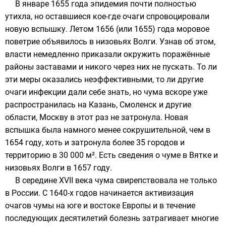
В январе 1655 года эпидемия почти полностью
утихла, но оставшиеся кое-где очаги спровоцировали
новую вспышку. Летом 1656 (или 1655) года моровое
поветрие объявилось в низовьях
Волги
. Узнав об этом,
власти немедленно приказали окружить поражённые
районы заставами и никого через них не пускать. То ли
эти меры оказались неэффективными, то ли другие
очаги инфекции дали себе знать, но чума вскоре уже
распространилась на Казань, Смоленск и другие
области, Москву в этот раз не затронула. Новая
вспышка была намного менее сокрушительной, чем в
1654 году, хоть и затронула более 35 городов и
территорию в 30 000 м². Есть сведения о чуме в
Вятке
и
низовьях Волги в 1657 году.
В середине XVII века чума свирепствовала не только
в России. С 1640-х годов начинается активизация
очагов чумы на юге и востоке Европы и в течение
последующих десятилетий болезнь затрагивает многие