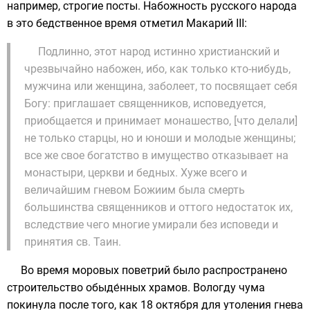
например, строгие
посты
. Набожность русского народа
в это бедственное время отметил Макарий III:
Подлинно, этот народ истинно христианский и
чрезвычайно набожен, ибо, как только кто-нибудь,
мужчина или женщина, заболеет, то посвящает себя
Богу: приглашает священников, исповедуется,
приобщается и принимает монашество, [что делали]
не только старцы, но и юноши и молодые женщины;
все же свое богатство в имущество отказывает на
монастыри, церкви и бедных. Хуже всего и
величайшим гневом Божиим была смерть
большинства священников и оттого недостаток их,
вследствие чего многие умирали без исповеди и
принятия св. Таин.
Во время моровых поветрий было распространено
строительство
обыде́нных храмов
. Вологду чума
покинула после того, как 18 октября для утоления гнева