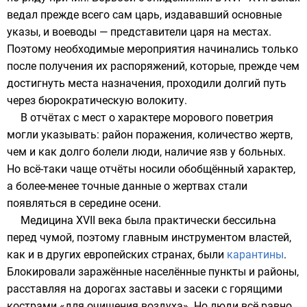
ведал прежде всего сам царь, издававший основные
указы, и воеводы — представители царя на местах.
Поэтому необходимые мероприятия начинались только
после получения их распоряжений, которые, прежде чем
достигнуть места назначения, проходили долгий путь
через бюрократическую волокиту.
В отчётах с мест о характере морового поветрия
могли указывать: район поражения, количество жертв,
чем и как долго болели люди, наличие язв у больных.
Но всё-таки чаще отчёты носили обобщённый характер,
а более-менее точные данные о жертвах стали
появляться в середине осени.
Медицина XVII века была практически бессильна
перед чумой, поэтому главным инструментом властей,
как и в других европейских странах, были
карантины
.
Блокировали заражённые населённые пункты и районы,
расставляя на дорогах заставы и засеки с горящими
кострами «для очищения воздуха». Но люди всё равно