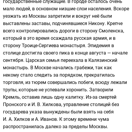
государственные служащие. В городе осталось очень
мало людей, в основном низшие слои населения. Вскоре
уезжать из Москвы запретили и вокруг неё были
выставлены заставы, подчинявшиеся Никону. Крепче
всего контролировались дороги в сторону Смоленска,
который в это время
осаждала
русская армия, и в
сторону Троице-Сергиева монастыря. Эпидемия в
столице достигла своего пика в конце августа — начале
сентября. Царская семья переехала в
Калязинский
монастырь
. В Москве начались грабежи, так как
некому стало следить за порядком, прекратилась
торговля, из тюрем совершались побеги, всюду лежали
трупы, которые не успевали хоронить. Затворили
Кремль
, оставив лишь одну калитку. Из-за смертей
Пронского и И. В. Хилкова, управление столицей без
государева указа вынуждены были взять на себя
И. А. Хилков
и
А. Иванов
. К этому времени чума
распространилась далеко за пределы Москвы.