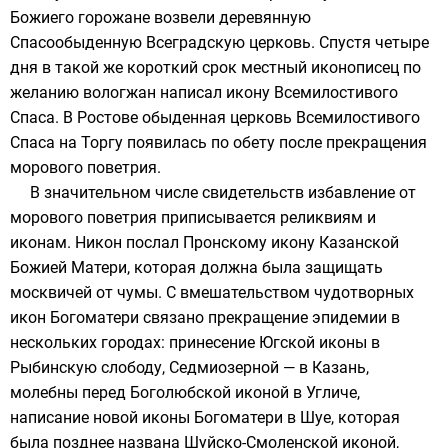
Божиего горожане возвели деревянную
Спасообыденную Всеградскую церковь. Спустя четыре
дня в такой же короткий срок местный иконописец по
желанию вологжан написал икону
Всемилостивого
Спаса
. В
Ростове
обыденная церковь Всемилостивого
Спаса на Торгу появилась по обету после прекращения
морового поветрия.
В значительном числе свидетельств избавление от
морового поветрия приписывается реликвиям и
иконам. Никон послал Пронскому икону
Казанской
Божией Матери
, которая должна была защищать
москвичей от чумы. С вмешательством чудотворных
икон
Богоматери
связано прекращение эпидемии в
нескольких городах: принесение
Югской иконы
в
Рыбинскую слободу,
Седмиозерной
— в Казань,
молебны перед
Боголюбской иконой
в Угличе,
написание новой иконы Богоматери в Шуе, которая
была позднее названа
Шуйско-Смоленской иконой
,