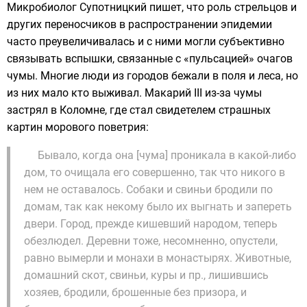
Микробиолог Супотницкий пишет, что роль стрельцов и
других переносчиков в распространении эпидемии
часто преувеличивалась и с ними могли субъективно
связывать вспышки, связанные с «пульсацией» очагов
чумы. Многие люди из городов бежали в поля и леса, но
из них мало кто выживал.
Макарий III
из-за чумы
застрял в Коломне, где стал свидетелем страшных
картин морового поветрия:
Бывало, когда она [чума] проникала в какой-либо
дом, то очищала его совершенно, так что никого в
нем не оставалось. Собаки и свиньи бродили по
домам, так как некому было их выгнать и запереть
двери. Город, прежде кишевший народом, теперь
обезлюдел. Деревни тоже, несомненно, опустели,
равно вымерли и монахи в монастырях. Животные,
домашний скот, свиньи, куры и пр., лишившись
хозяев, бродили, брошенные без призора, и