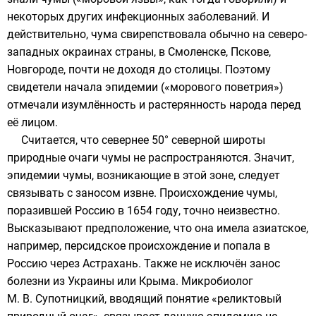
некоторых других инфекционных заболеваний. И
действительно, чума свирепствовала обычно на северо-
западных окраинах страны, в
Смоленске
,
Пскове
,
Новгороде
, почти не доходя до столицы. Поэтому
свидетели начала эпидемии («морового поветрия»)
отмечали изумлённость и растерянность народа перед
её лицом.
Считается, что севернее 50° северной широты
природные очаги чумы не распространяются. Значит,
эпидемии чумы, возникающие в этой зоне, следует
связывать с заносом извне. Происхождение чумы,
поразившей Россию в 1654 году, точно неизвестно.
Высказывают предположение, что она имела азиатское,
например,
персидское
происхождение и попала в
Россию через
Астрахань
. Также не исключён занос
болезни из
Украины
или
Крыма
. Микробиолог
М. В. Супотницкий
, вводящий понятие «реликтовый