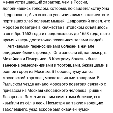
менее устрашающий характер, чем в России,
дополнившись голодом, который, по-свидетельству
Яна
Цедровского
, был вызван увеличившимся количеством
портивших хлеб полевых мышей. Цедровский писал, что
моровое поветрие в княжестве Литовском объявилось
в октябре 1653 года и продолжалось до 1658 года, в это
время «зверь достаточно поживился телами людей».
Активными переносчиками болезни в начале
эпидемии были стрельцы. Они занесли её, например, в
Михайлов
и
Печерники
. В Кострому болезнь была
занесена ремесленниками и торговцами, бежавшими в
родной город из Москвы. В Городец чуму занёс
московский торговец
москательными товарами
. В
Рыльском уезде начало морового поветрия связано с
приездом из Москвы «посадского человека Гришки
Лазарева». Заметив за ним симптомы болезни, его
«выбили из сёл в лес». Несмотря на такую изоляцию
заболевшего, уезд вскоре был охвачен чумой.