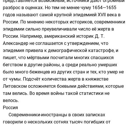
представляется возможным, источники дают огромный
разброс в оценках. Но тем не менее чуму 1654—1655
годов называют самой крупной эпидемией XVII века в
России. По мнению некоторых историков, современники
эпидемии сильно преувеличивали число её жертв в
России. Например, американский историк
Д. Т.
Александер
не соглашается с утверждением, что
эпидемия привела к демографической катастрофе, и
пишет, что мёртвыми посчитали многих спасшихся
бегством в другие районы, а среди реально умерших
было много беженцев из других стран и тех, кто умер не
от чумы. Подсчёт количества жертв в княжестве
Литовском осложняется боевыми действиями, которые
там велись. Во время войны такой статистики не
велось.
Россия
Современники-иностранцы в своих записках
говорили о нескольких сотнях тысяч погибших от