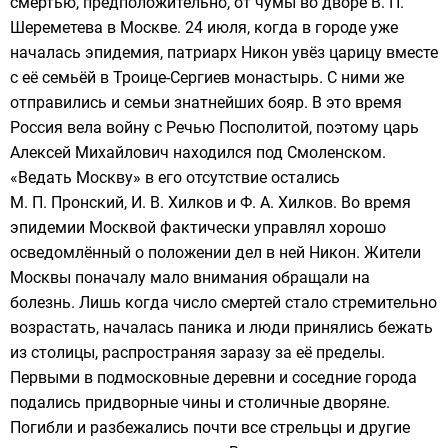
смертью, предположительно, от чумы во дворе
В. П.
Шереметева
в Москве. 24 июля, когда в городе уже
началась эпидемия, патриарх
Никон
увёз
царицу
вместе
с её семьёй в
Троице-Сергиев монастырь
. С ними же
отправились и семьи знатнейших бояр. В это время
Россия вела
войну
с
Речью Посполитой
, поэтому царь
Алексей Михайлович
находился под Смоленском.
«Ведать Москву» в его отсутствие остались
М. П. Пронский
,
И. В. Хилков
и
Ф. А. Хилков
. Во время
эпидемии Москвой фактически управлял хорошо
осведомлённый о положении дел в ней Никон. Жители
Москвы поначалу мало внимания обращали на
болезнь. Лишь когда число смертей стало стремительно
возрастать, началась паника и люди принялись бежать
из столицы, распространяя заразу за её пределы.
Первыми в подмосковные деревни и соседние города
подались придворные чины и столичные дворяне.
Погибли и разбежались почти все
стрельцы
и другие