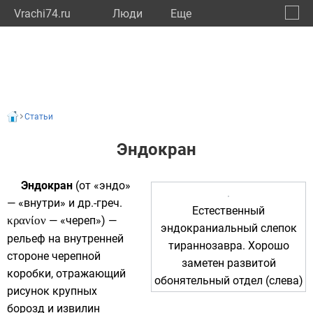
Vrachi74.ru
Люди
Eще
🔔
Челяб
🔍
Статьи
Эндокран
Эндокран
(от «эндо»
— «внутри» и
др.-греч.
Естественный
κρανίον
— «череп») —
эндокраниальный слепок
рельеф на внутренней
тираннозавра
. Хорошо
стороне
черепной
заметен развитой
коробки
, отражающий
обонятельный отдел (слева)
рисунок крупных
борозд и извилин