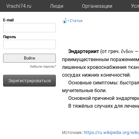
Vrachi74.ru
Люди
Организации
Усл
Статьи
Эндартериит
(от
греч.
ἔνδον
— 
преимущественным поражением 
лишенных кровоснабжения ткан
Забыли пароль?
сосудах нижних конечностей.
Зарегистрироваться
Основные симптомы: быстрая 
мучительные боли.
Основной причиной эндартер
В тяжёлых случаях для лечен
Источник:
https://ru.wikipedia.org/wi