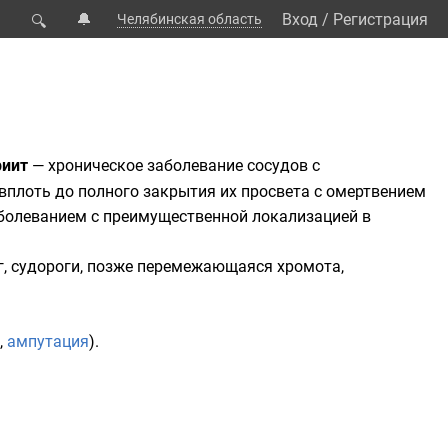
🔔
Вход
/
Регистрация
Челябинская область
🔍
риит
— хроническое заболевание сосудов с
вплоть до полного закрытия их просвета с омертвением
аболеванием с преимущественной локализацией в
, судороги, позже
перемежающаяся хромота
,
,
ампутация
).