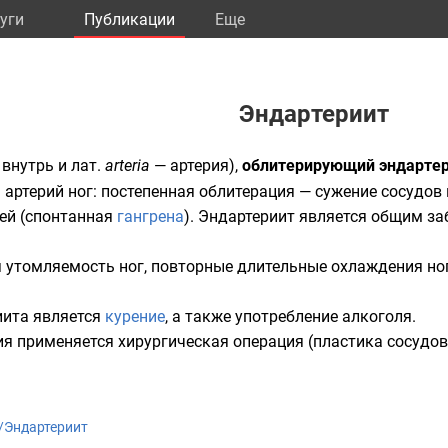
уги
Публикации
Eще
Эндартериит
внутрь и
лат.
arteria
— артерия),
облитерирующий эндарте
артерий ног: постепенная
облитерация
— сужение сосудов 
ей (спонтанная
гангрена
). Эндартериит является общим з
утомляемость ног, повторные длительные охлаждения ног
иита является
курение
, а также употребление алкоголя.
ия применяется хирургическая операция (пластика сосудов
ki/Эндартериит