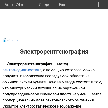
Vrachi74.ru
Люди
Eще
🔔
Челяб
🔍
Статьи
Электрорентгенография
Электрорентгенография
— метод
рентгенодиагностики
, с помощью которого можно
получить изображение исследуемой области на
обычной писчей бумаге. Основа метода состоит в том,
что электрический потенциал на заряженной
полупроводниковой селеновой пластине уменьшается
пропорционально дозе рентгеновского облучения.
Скрытое электростатическое изображение