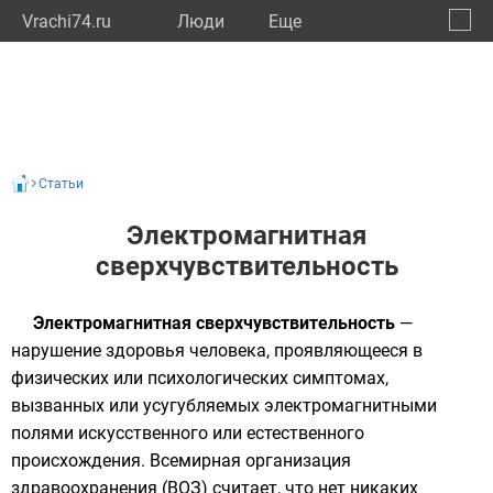
Vrachi74.ru
Люди
Eще
🔔
Челяб
🔍
Статьи
Электромагнитная
сверхчувствительность
Электромагнитная сверхчувствительность
—
нарушение здоровья человека, проявляющееся в
физических или психологических симптомах,
вызванных или усугубляемых электромагнитными
полями искусственного или естественного
происхождения.
Всемирная организация
здравоохранения
(ВОЗ) считает, что нет никаких