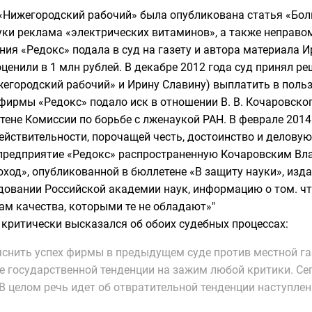
е «Нижегородский рабочий» была опубликована статья «Бол
ауки реклама «электрических витаминов», а также неправо
ния «Редокс» подала в суд на газету и автора материала И
ценили в 1 млн рублей. В декабре 2012 года суд принял р
жегородский рабочий» и Ирину Славину) выплатить в пользу
 фирмы «Редокс» подало иск в отношении В. В. Кочаровск
етене
Комиссии по борьбе с лженаукой РАН
. В феврале 201
ействительности, порочащей честь, достоинство и делову
предприятие «Редокс» распространенную Кочаровским Вл
ход», опубликованной в бюллетене «В защиту науки», изд
овании Российской академии наук, информацию о том. что
ам качества, которыми те не обладают»"
критически высказался об обоих судебных процессах:
яснить успех фирмы в предыдущем суде против местной га
е государственной тенденции на зажим любой критики. Сег
В целом речь идет об отвратительной тенденции наступлен