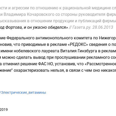
сти и агрессии по отношению к рациональной медицине с
ки Владимира Кочаровского со стороны руководителя фир
высказывания в отношении продукции и публикаций фирм
од Фортова, и он ужасно обиделся»
// Газета.ру. 28.06.2013
ение Федерального антимонопольного комитета по Нижего
новив, что приводимые в рекламе «РЕДОКС» сведения о п
имени нобелевского лауреата Виталия Гинзбурга в реклам
м можно сделать вывод при прослушивании рекламного с
да отменил решение ФАС НО, установив, что «Рассмотренн
жение“ охарактеризовать нельзя, в связи с чем оно никако
iki/Электрические_витамины
 2019