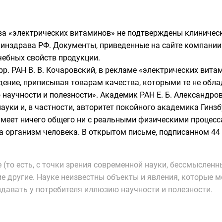
ва «электрических витаминов» не подтверждены
клиничес
инздрава РФ
. Документы, приведенные на сайте компании 
ебных свойств продукции.
орр.
РАН
В. В. Кочаровский
, в рекламе «электрических вита
дение, приписывая товарам качества, которыми те не обл
научности и полезности». Академик РАН
Е. Б. Александро
науки и, в частности, авторитет покойного академика
Гинзб
имеет ничего общего ни с реальными физическими процесс
на организм
человека
. В открытом письме, подписанном 44
(то есть, с точки зрения современной науки, бессмысленн
е другие. Науке неизвестны объекты и явления, которые 
здавать у потребителя иллюзию научности и полезности.