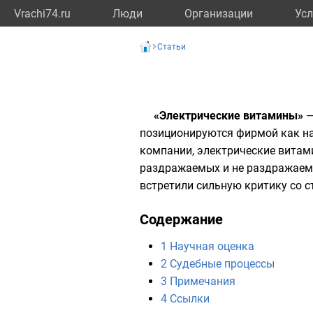
Vrachi74.ru
Люди
Организации
Усл
Статьи
«Электрические витамины»
—
позиционируются фирмой как на
компании, электрические вита
раздражаемых и не раздражаемы
встретили сильную критику со с
Содержание
1
Научная оценка
2
Судебные процессы
3
Примечания
4
Ссылки