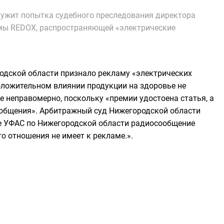
лужит попытка судебного преследования директора
мы REDOX, распространяющей «электрические
ы
родской области признало рекламу «электрических
оложительном влиянии продукции на здоровье не
е неправомерно, поскольку «премии удостоена статья, а
ообщения». Арбитражный суд Нижегородской области
ое УФАС по Нижегородской области радиосообщение
го отношения не имеет к рекламе.».