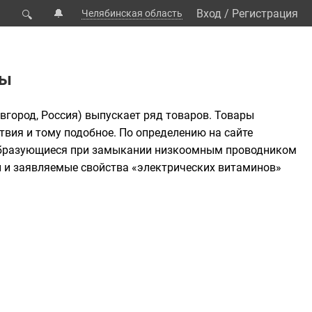
🔔
Вход
/
Регистрация
Челябинская область
🔍
ны
вгород
, Россия) выпускает ряд товаров. Товары
вия и тому подобное. По определению на сайте
 образующиеся при замыкании низкоомным проводником
 и заявляемые свойства «электрических витаминов»