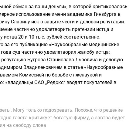
ьшой обман за ваши деньги», в которой критиковалась
мерное использование имени академика Гинзбурга в
рину Славину иск о защите чести и деловой репутации.
ешение частично удовлетворить претензии истца и
 истца 20 и 10 тыс. рублей соответственно.
ого за его публикацию «Наукообразные медицинские
4 года суд частично удовлетворил жалобу истца:
ю репутацию Бугрова Станислава Львовича и деловую
адимиром Владиленовичем в статье «Наукообразные
аваемом Комиссией по борьбе с лженаукой и
: «владельцы ОАО „Редокс“ вводят покупателей в
зеты. Могу только подозревать. Похоже, что решение
одня газета критикует богатую фирму, а завтра будет
ия на свободу слова