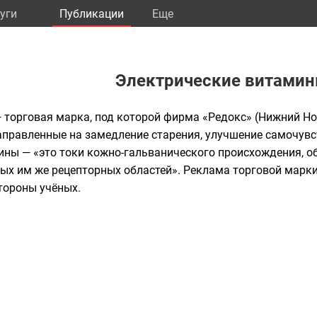
уги
Публикации
Eще
Электрические витами
 торговая марка, под которой фирма «Редокс» (
Нижний Но
правленные на замедление старения, улучшение самочувст
мины — «это токи кожно-гальванического происхождения,
х им же рецепторных областей». Реклама торговой марки
тороны учёных.