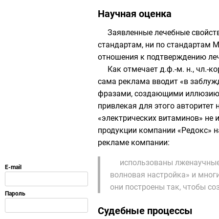
Научная оценка
Заявленные лечебные свойст
стандартам, ни по стандартам
М
отношения к подтверждению леч
Как отмечает д.ф.-м. н., чл.-к
сама реклама вводит «в заблуж
фразами, создающими иллюзию 
привлекая для этого авторитет 
«электрических витаминов» не 
продукции компании «Редокс» 
рекламе компании:
использованы лженаучные 
волновая настройка» и многи
они построены так, чтобы со
Судебные процессы