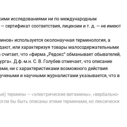
кими исследованиями
ни по международным
— сертификат соответствия, лицензии и т. д. — не имеют
минов» используется околонаучная терминология, а
адают, или характеризуя товары малосодержательными
в
считает, что «фирма „Редокс“ обманывает обывателей,
урга
». Д.ф.-м.н. С. В. Голубев отмечает, что описание
ами, ни с характеристиками возможного действия
 учеными и научными журналистами указывается, что в
ые) термины — «электрические витамины», «вербально-
могли бы быть описаны этими терминами, но лексически