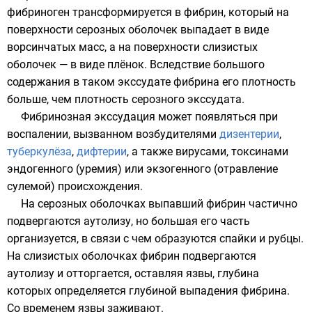
фибриноген трансформируется в
фибрин
, который на
поверхности серозных оболочек выпадает в виде
ворсинчатых масс, а на поверхности слизистых
оболочек — в виде плёнок. Вследствие большого
содержания в таком экссудате фибрина его плотность
больше, чем плотность серозного экссудата.
Фибринозная экссудация может появляться при
воспалении, вызванном возбудителями
дизентерии
,
туберкулёза
,
дифтерии
, а также вирусами, токсинами
эндогенного (уремия) или экзогенного (отравление
сулемой) происхождения.
На серозных оболочках выпавший фибрин частично
подвергаются аутолизу, но большая его часть
организуется, в связи с чем образуются спайки и рубцы.
На слизистых оболочках фибрин подвергаются
аутолизу и отторгается, оставляя язвы, глубина
которых определяется глубиной выпадения фибрина.
Со временем язвы заживают.