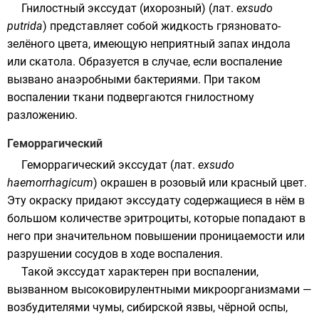
Гнилостный экссудат (ихорозный) (
лат.
exsudo
putrida
) представляет собой жидкость грязновато-
зелёного цвета, имеющую неприятный
запах
индола
или
скатола
. Образуется в случае, если воспаление
вызвано
анаэробными бактериями
. При таком
воспалении ткани подвергаются гнилостному
разложению.
Геморрагический
Геморрагический экссудат (
лат.
exsudo
haemorrhagicum
) окрашен в розовый или красный цвет.
Эту окраску придают экссудату содержащиеся в нём в
большом количестве
эритроциты
, которые попадают в
него при значительном повышении проницаемости или
разрушении сосудов в ходе воспаления.
Такой экссудат характерен при воспалении,
вызванном высоковирулентными микроорганизмами —
возбудителями чумы, сибирской язвы, чёрной оспы,