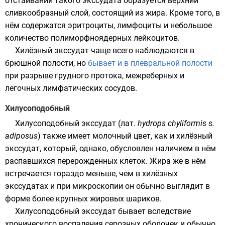
отстаивании такого экссудата образуется верхний
сливкообразный слой, состоящий из жира. Кроме того, в
нём содержатся эритроциты, лимфоциты и небольшое
количество полиморфноядерных лейкоцитов.
Хилёзный экссудат чаще всего наблюдаются в
брюшной полости, но
бывает и в плевральной полости
при разрыве
грудного протока
, межреберных и
легочных лимфатических сосудов.
Хилусоподобный
Хилусоподобный экссудат (
лат.
hydrops chyliformis s.
adiposus
) также имеет молочный цвет, как и хилёзный
экссудат, который, однако, обусловлен наличием в нём
распавшихся перерожденных клеток. Жира же в нём
встречается гораздо меньше, чем в хилёзных
экссудатах и при микроскопии он обычно выглядит в
форме более крупных жировых шариков.
Хилусоподобный экссудат бывает вследствие
хронического воспаления серозных оболочек и обычно