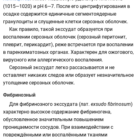
(1015—1020) и
pH
6—7. После его центрифугирования в
осадке содержится единичные сегментоядерные
гранулоциты и слущенные клетки серозных оболочек.
Как правило, такой экссудат образуется при
воспалении серозных оболочек (серозный перитонит,
плеврит, перикардит), реже встречается при воспалении
в паренхиматозных органах. Характерен для ожогового,
вирусного или аллергического воспаления.
Серозный экссудат легко рассасывается и не
оставляет никаких следов или образует незначительное
утолщение серозных оболочек.
Фибринозный
Для фибринозного экссудата (
лат.
exsudo fibrinosum
)
характерно высокое содержание
фибриногена
,
обусловленное значительным повышением
проницаемости сосудов. При взаимодействии с
повреждёнными или воспалёнными тканями