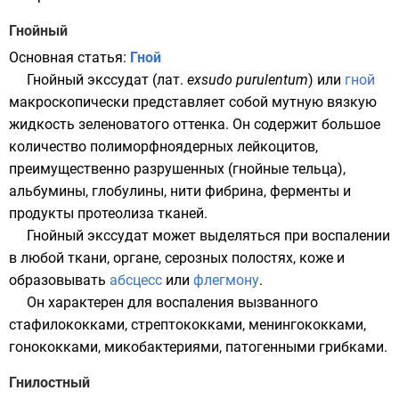
Гнойный
Основная статья:
Гной
Гнойный экссудат (
лат.
exsudo purulentum
) или
гной
макроскопически представляет собой мутную вязкую
жидкость зеленоватого оттенка. Он содержит большое
количество полиморфноядерных лейкоцитов,
преимущественно разрушенных (гнойные тельца),
альбумины, глобулины, нити фибрина, ферменты и
продукты протеолиза тканей.
Гнойный экссудат может выделяться при воспалении
в любой ткани, органе, серозных полостях, коже и
образовывать
абсцесс
или
флегмону
.
Он характерен для воспаления вызванного
стафилококками, стрептококками, менингококками,
гонококками, микобактериями, патогенными грибками.
Гнилостный