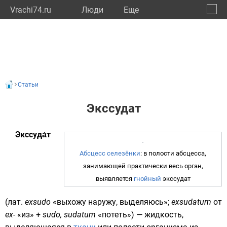
Vrachi74.ru
Люди
Eще
🔔
Челяб
🔍
Статьи
Экссудат
Экссуда́т
Абсцесс
селезёнки
: в полости абсцесса,
занимающей практически весь орган,
выявляется
гнойный
экссудат
(
лат.
exsudo
«выхожу наружу, выделяюсь»;
exsudatum
от
ex-
«из» +
sudo, sudatum
«потеть») — жидкость,