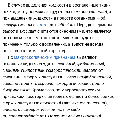
В случае выделения жидкости в воспаленные ткани
речь идёт о
раневом экссудате
(
лат.
exsudo vulnerale
), а
при выделении жидкости в полости организма — об
экссудативном
выпоте
(
лат.
effusion
). Нередко термины
выпот
и
экссудат
считаются синонимами, что является
не совсем верным, так как термин «экссудат»
применим только к воспалению, а выпот не всегда
носит воспалительный характер.
По
макроскопическим признакам
выделяют
основные виды экссудата:
серозный
,
фибринозный
,
гнойный
,
гнилостный
,
геморрагический
. Выделяют
смешанные формы экссудата —
серозно-фибринозный
,
серозно-гнойный
,
серозно-геморрагический
,
гнойно-
фибринозный
. Кроме того, по макроскопическим
признакам некоторые авторы выделяют и более редкие
формы экссудата:
слизистый
(
лат.
exsudo mucosum
),
слизисто-геморрагический
(
лат.
exsudo
mucohaemorrhagicum
),
молочновидные
(
хилёзный
,