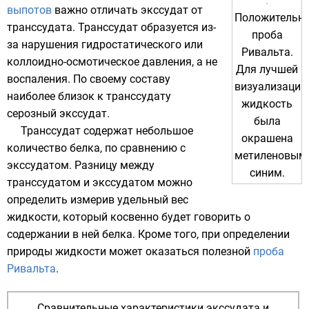
выпотов
важно отличать экссудат от
Положительн
транссудата
. Транссудат образуется из-
проба
за нарушения
гидростатического
или
Ривальта.
коллоидно-осмотическое
давления, а не
Для лучшей
воспаления. По своему составу
визуализации
наиболее близок к транссудату
жидкость
серозный экссудат.
была
Транссудат содержат небольшое
окрашена
количество белка, по сравнению с
метиленовым
экссудатом. Разницу между
синим.
транссудатом и экссудатом можно
определить измерив удельный вес
жидкости, который косвенно будет говорить о
содержании в ней белка. Кроме того, при определении
природы жидкости может оказаться полезной
проба
Ривальта
.
Сравнительные характеристики экссудата и