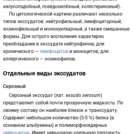
хилусоподобный
,
псевдохилёзный
,
холестериновый
).
По цитологической картине различают несколько
типов экссудатов:
нейтрофильный
,
лимфоцитарный
,
эозинофильный
и
мононуклеарный
, а также смешанные
формы. Для острого воспаления характерно
преобладание в экссудате
нейтрофилов
, для
хронического —
лимфоцитов
и
моноцитов
, для
аллергического —
эозинофилов
.
Отдельные виды экссудатов
Серозный
Серозный экссудат (
лат.
exsudo serosum
)
представляет собой почти прозрачную жидкость. По
своему составу он наиболее близок к
транссудату
.
Содержит небольшое количество (3-5 %)
белка
(в
основном
альбумины
) и полиморфноядерных
лейкоцитов
. Имеет невысокую
удельную плотность