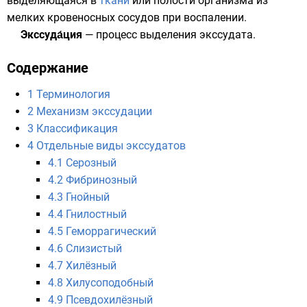
выделяющаяся в
ткани
или полости организма из
мелких
кровеносных сосудов
при
воспалении
.
Экссуда́ция
— процесс выделения экссудата.
Содержание
1
Терминология
2
Механизм экссудации
3
Классификация
4
Отдельные виды экссудатов
4.1
Серозный
4.2
Фибринозный
4.3
Гнойный
4.4
Гнилостный
4.5
Геморрагический
4.6
Слизистый
4.7
Хилёзный
4.8
Хилусоподобный
4.9
Псевдохилёзный