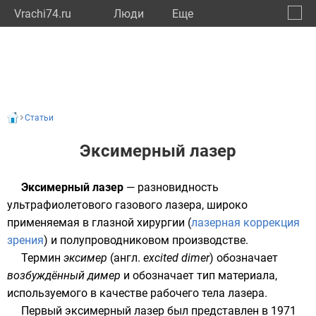
Vrachi74.ru
Люди
Eще
🔔
Челяб
🔍
Статьи
Эксимерный лазер
Эксимерный лазер
— разновидность
ультрафиолетового
газового
лазера
, широко
применяемая в
глазной хирургии
(
лазерная коррекция
зрения
) и
полупроводниковом производстве
.
Термин
эксимер
(
англ.
excited dimer
) обозначает
возбуждённый
димер
и обозначает тип материала,
используемого в качестве рабочего тела лазера.
Первый эксимерный лазер был представлен в
1971