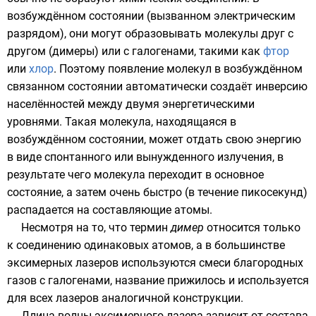
возбуждённом состоянии (вызванном
электрическим
разрядом
), они могут образовывать
молекулы
друг с
другом (димеры) или с галогенами, такими как
фтор
или
хлор
. Поэтому появление молекул в возбуждённом
связанном состоянии автоматически создаёт
инверсию
населённостей
между двумя энергетическими
уровнями. Такая молекула, находящаяся в
возбуждённом состоянии, может отдать свою энергию
в виде
спонтанного
или
вынужденного излучения
, в
результате чего молекула переходит в основное
состояние, а затем очень быстро (в течение пикосекунд)
распадается на составляющие атомы.
Несмотря на то, что термин
димер
относится только
к соединению одинаковых атомов, а в большинстве
эксимерных лазеров используются смеси благородных
газов с галогенами, название прижилось и используется
для всех лазеров аналогичной конструкции.
Длина волны
эксимерного лазера зависит от состава