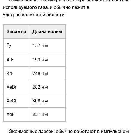
используемого газа, и обычно лежит в
ультрафиолетовой
области:
Эксимер
Длина волны
F
157 нм
2
ArF
193 нм
KrF
248 нм
XeBr
282 нм
XeCl
308 нм
XeF
351 нм
Эксимерные лазеры обычно работают в импульсном