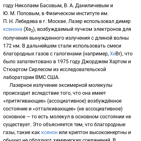
году
Николаем Басовым
, В. А. Даниличевым и
Ю. М. Поповым, в
Физическом институте им.
П. Н. Лебедева
в г.
Москве
. Лазер использовал димер
ксенона
(Xe
), возбуждаемый пучком
электронов
для
2
получения вынужденного излучения с длиной волны
172 нм. В дальнейшем стали использовать смеси
благородных газов
с
галогенами
(например,
Xe
Br
), что
было запатентовано в
1975 году
Джорджем Хартом и
Стюартом Сирлесом из исследовательской
лаборатории ВМС
США
.
Лазерное излучение эксимерной молекулы
происходит вследствие того, что она имеет
«притягивающее» (ассоциативное) возбуждённое
состояние и «отталкивающее» (не ассоциативное)
основное — то есть молекул в основном состоянии не
существует. Это объясняется тем, что благородные
газы, такие как
ксенон
или
криптон
высокоинертны и
обычно не образуют
химических соединений
. В