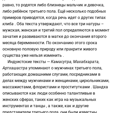
равно, то родятся либо близнецы мальчик и девочка,
либо ребёнок третьего пола. Ещё несколько подобных
примеров приводятся, когда речь идет о других типах
клиба
. Оба текста утверждают, что все три натуры –
мужская, женская и третий пол определяются в момент
зачатия и развиваются в матке до окончания второго
месяца беременности. По окончанию этого срока
основную половую природу или
пракрити
живого
существа уже нельзя изменить .
Индуистские тексты —
Камасутра
,
Махабхарата
,
Артхашастра
упоминают о мужчинах третьего пола,
работающих домашними слугами, посредниками в
делах между мужчинами и женщинами, цирюльниками,
массажистами, флористами и проститутками . Шандха
описываются как люди особенно талантливые в
женских сферах, таких как игра на музыкальных
инструментах и танцы , а также, как и другие
представители третьего пола, они были известны