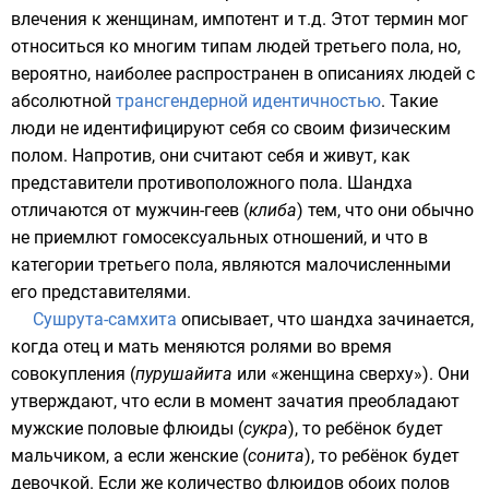
влечения к женщинам, импотент и т.д. Этот термин мог
относиться ко многим типам людей
третьего пола
, но,
вероятно, наиболее распространен в описаниях людей с
абсолютной
трансгендерной идентичностью
. Такие
люди не
идентифицируют
себя со своим физическим
полом. Напротив, они считают себя и живут, как
представители противоположного пола. Шандха
отличаются от мужчин-геев (
клиба
) тем, что они обычно
не приемлют гомосексуальных отношений, и что в
категории третьего пола, являются малочисленными
его представителями.
Сушрута-самхита
описывает, что шандха зачинается,
когда отец и мать меняются ролями во время
совокупления (
пурушайита
или «женщина сверху»). Они
утверждают, что если в момент зачатия преобладают
мужские половые флюиды (
сукра
), то ребёнок будет
мальчиком, а если женские (
сонита
), то ребёнок будет
девочкой. Если же количество флюидов обоих полов