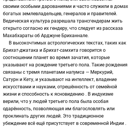
своими особыми дарованиями и часто служили в домах
богатых землевладельцев, генералов и правителей.
Ведическая культура разрешала трансгендерам жить
открыто согласно их гендеру, что следует из рассказа
Махабхараты
об
Арджуне
Бриханнале
.
В высокочтимых астрологических текстах, таких как
Брихат-джатака
и
Брихат-самхита
говорится о
соотношении планет во время зачатия, которые
указывают на рождение третьего пола. Такие рождения
связаны с тремя планетами
напумса
— Меркурий,
Сатурн и Кету, и указывают на интеллект, владение
искусствами и науками, отрешённость от семейной
жизни и способность к ясновидению . В индуизме
верили, что у людей третьего пола была особая
одарённость, позволяющая им благословлять или
проклинать других людей. Это традиционное
убеждение всё ещё присутствует в современной Индии .