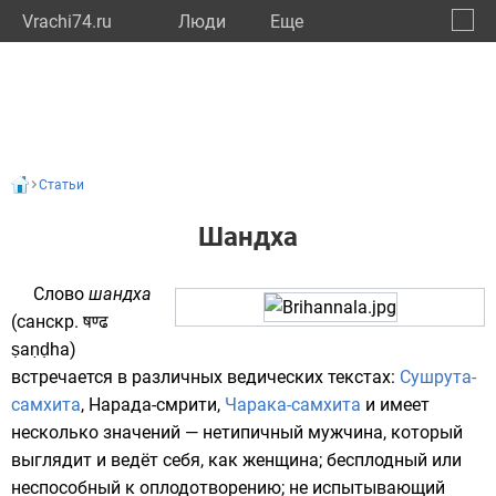
Vrachi74.ru
Люди
Eще
🔔
Челяб
🔍
Статьи
Шандха
Слово
шандха
(
санскр.
षण्ढ
ṣaṇḍha)
встречается в различных ведических текстах:
Сушрута-
самхита
,
Нарада-смрити
,
Чарака-самхита
и имеет
несколько значений — нетипичный мужчина, который
выглядит и ведёт себя, как женщина; бесплодный или
неспособный к оплодотворению; не испытывающий