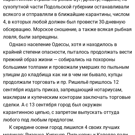
сухопутной части
Подольской губернии
останавливали
всякого и отправляли в ближайшие карантины, числом
4, в которых любой должен был провести 30-дневную
обсервацию. Морское сношение, а также всякая рыбная
ловля, были запрещены.
Однако население Одессы, хотя и находилось в
крайней степени опасности, пыталось продолжать вести
прежний образ жизни — собирались на
похороны
большими толпами и провожали умерших по пыльным
улицам до
кладбища
как ни в чем ни бывало, купцы
продолжали торговать и пр. Ришельё пришлось 12
сентября издать приказ, запрещающий
нотариусам
,
маклерам
и купеческим конторам заключать торговые
сделки. А с 13 сентября город был окружен
карантинною цепью, с запретом выпускать оттуда
любого под любым предлогом.
К середине осени город лишился 4 своих лучших
медиков: Ризенко, Кирхнер, Пилькевич и Капелло пали