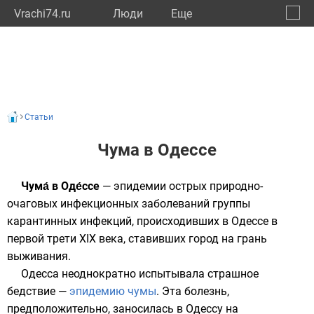
Vrachi74.ru
Люди
Eще
🔔
Челяб
🔍
Статьи
Чума в Одессе
Чума́ в Оде́ссе
— эпидемии острых природно-
очаговых инфекционных заболеваний группы
карантинных инфекций, происходивших в
Одессе
в
первой трети XIX века, ставивших город на грань
выживания.
Одесса неоднократно испытывала страшное
бедствие —
эпидемию
чумы
. Эта болезнь,
предположительно, заносилась в Одессу на