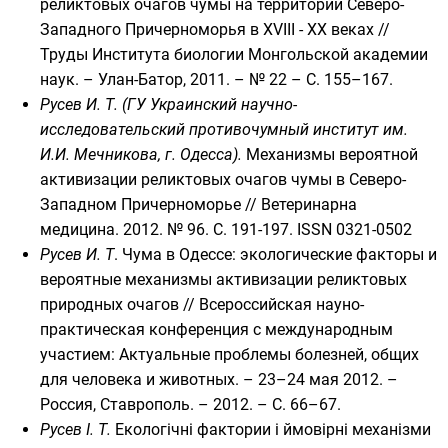
реликтовых очагов чумы на территории Северо-
Западного Причерноморья в XVIII - XX веках //
Труды Института биологии Монгольской академии
наук. – Улан-Батор, 2011. – № 22 – С. 155–167.
Русев И. Т.
(ГУ Украинский научно-
исследовательский противочумный институт им.
И.И. Мечникова, г. Одесса).
Механизмы вероятной
активизации реликтовых очагов чумы в Северо-
Западном Причерноморье
// Ветеринарна
медицина. 2012. № 96. С. 191-197.
ISSN
0321-0502
Русев И. Т
. Чума в Одессе: экологические факторы и
вероятные механизмы активизации реликтовых
природных очагов // Всероссийская науно-
практическая конференция с международным
участием: Актуальные проблемы болезней, общих
для человека и животных. – 23–24 мая 2012. –
Россия, Ставрополь. – 2012. – С. 66–67.
Русев І. Т.
Екологічні фактории і ймовірні механізми