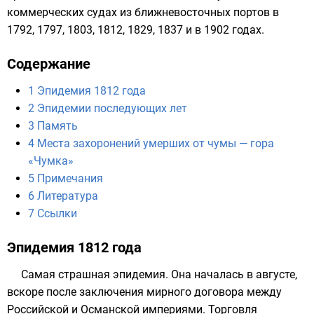
коммерческих судах из ближневосточных портов в
1792,
1797
,
1803
,
1812
,
1829
,
1837
и в
1902 годах
.
Содержание
1
Эпидемия 1812 года
2
Эпидемии последующих лет
3
Память
4
Места захоронений умерших от чумы — гора
«Чумка»
5
Примечания
6
Литература
7
Ссылки
Эпидемия 1812 года
Самая страшная эпидемия. Она началась в августе,
вскоре после заключения
мирного договора
между
Российской
и
Османской империями
. Торговля