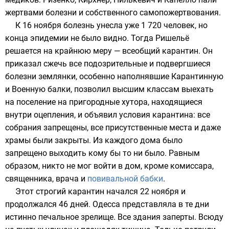
жертвами болезни и собственного самопожертвования.
К 16 ноября болезнь унесла уже 1 720 человек, но
конца эпидемии не было видно. Тогда Ришельё
решается на крайнюю меру — всеобщий карантин. Он
приказал сжечь все подозрительные и подвергшиеся
болезни землянки, особенно наполнявшие
Карантинную
и Военную балки, позволил высшим классам выехать
на поселение на пригородные
хутора
, находящиеся
внутри оцепления, и объявил условия карантина: все
собрания запрещены, все
присутственные места
и даже
храмы были закрыты. Из каждого дома было
запрещено выходить кому бы то ни было. Равным
образом, никто не мог войти в дом, кроме
комиссара
,
священника
, врача и
повивальной бабки
.
Этот строгий карантин начался 22 ноября и
продолжался 46 дней. Одесса представляла в те дни
истинно печальное зрелище. Все здания заперты. Всюду