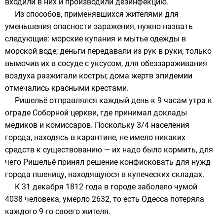
входили в них и производили дезинфекцию.
Из способов, применявшихся жителями для
уменьшения опасности заражения, нужно назвать
следующие: морские купания и мытье одежды в
морской воде; деньги передавали из рук в руки, только
вымочив их в сосуде с уксусом, для обеззараживания
воздуха разжигали костры; дома жертв эпидемии
отмечались красными крестами.
Ришельё отправлялся каждый день к 9 часам утра к
ограде Соборной церкви, где принимал доклады
медиков и комиссаров. Поскольку 3/4 населения
города, находясь в карантине, не имело никаких
средств к существованию — их надо было кормить, для
чего Ришельё принял решение конфисковать для нужд
города
пшеницу
, находящуюся в купеческих складах.
К 31 декабря 1812 года в городе заболело чумой
4038 человека, умерло 2632, то есть Одесса потеряла
каждого 9-го своего жителя.