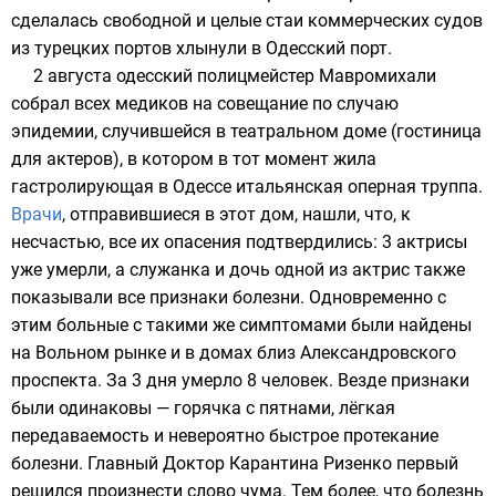
сделалась свободной и целые стаи коммерческих судов
из турецких портов хлынули в
Одесский порт
.
2 августа
одесский
полицмейстер
Мавромихали
собрал всех медиков на совещание по случаю
эпидемии, случившейся в театральном доме (
гостиница
для актеров), в котором в тот момент жила
гастролирующая в Одессе
итальянская оперная
труппа
.
Врачи
, отправившиеся в этот дом, нашли, что, к
несчастью, все их опасения подтвердились: 3 актрисы
уже умерли, а служанка и дочь одной из актрис также
показывали все признаки болезни. Одновременно с
этим больные с такими же симптомами были найдены
на Вольном рынке и в домах близ Александровского
проспекта. За 3 дня умерло 8 человек. Везде признаки
были одинаковы — горячка с пятнами, лёгкая
передаваемость и невероятно быстрое протекание
болезни. Главный Доктор Карантина Ризенко первый
решился произнести слово чума. Тем более, что болезнь