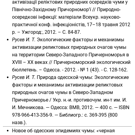
активізації реліктових природних осередків чуми у
Північно-Західному Причорномор'ї // Природно-
осередкові інфекції: матеріали Всеукр. науково-
практичної конф. інфекціоністів, 17–18 травня 2012
р. – Ужгород:, 2012. – С. 84-87.
Русев И. Т.
Экологические факторы и механизмы
активизации реликтовых природных очагов чумы
на территории Северо-Западного Причерноморья в
XVIII – XX веках // Причерноморский экологический
бюллетень. – Одесса. - 2012. - № 1 (43). - С. 128-162.
Русев И. Т.
Природа одесской чумы: Экологические
факторы и механизмы активизации реликтовых
природных очагов чумы в Северо-Западном
Причерноморье
/ Укр. н.-и. противочум. ин-т им. И.
И. Мечникова. — Одесса: ВМВ, 2012. — 400 с. —
ISBN
978-966-413-356-9
.
— Библиогр.: с. 369-395 (800
назв.).
Новое об одесских эпидемиях чумы: «черная