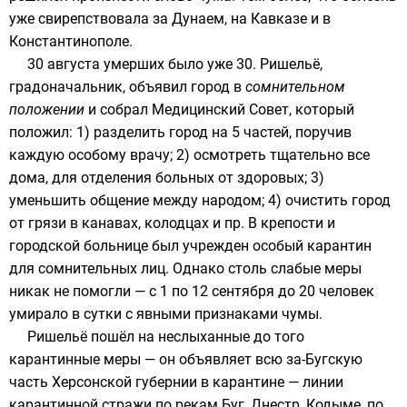
уже свирепствовала за
Дунаем
, на
Кавказе
и в
Константинополе
.
30 августа умерших было уже 30.
Ришельё
,
градоначальник
, объявил город в
сомнительном
положении
и собрал Медицинский Совет, который
положил: 1) разделить город на 5 частей, поручив
каждую особому врачу; 2) осмотреть тщательно все
дома, для отделения больных от здоровых; 3)
уменьшить общение между народом; 4) очистить город
от грязи в канавах, колодцах и пр. В
крепости
и
городской
больнице
был учрежден особый
карантин
для сомнительных лиц. Однако столь слабые меры
никак не помогли — с 1 по 12 сентября до 20 человек
умирало в сутки с явными признаками чумы.
Ришельё пошёл на неслыханные до того
карантинные меры
— он объявляет всю за-Бугскую
часть
Херсонской
губернии
в карантине — линии
карантинной стражи по рекам
Буг
,
Днестр
,
Кодыме
, по