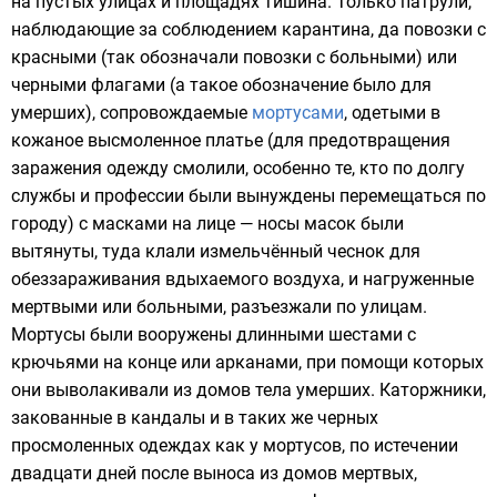
на пустых улицах и площадях тишина. Только патрули,
наблюдающие за соблюдением карантина, да повозки с
красными (так обозначали повозки с больными) или
черными флагами (а такое обозначение было для
умерших), сопровождаемые
мортусами
, одетыми в
кожаное высмоленное платье (для предотвращения
заражения одежду смолили, особенно те, кто по долгу
службы и профессии были вынуждены перемещаться по
городу) с масками на лице — носы масок были
вытянуты, туда клали измельчённый
чеснок
для
обеззараживания вдыхаемого воздуха, и нагруженные
мертвыми или больными, разъезжали по улицам.
Мортусы были вооружены длинными шестами с
крючьями на конце или
арканами
, при помощи которых
они выволакивали из домов тела умерших. Каторжники,
закованные в кандалы и в таких же черных
просмоленных одеждах как у мортусов, по истечении
двадцати дней после выноса из домов мертвых,