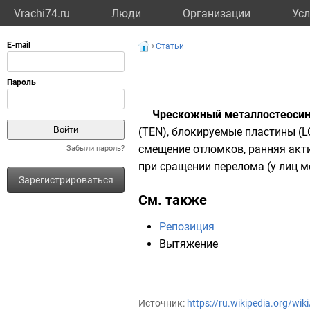
Vrachi74.ru
Люди
Организации
Усл
Статьи
Чрескожный металлостеосин
(TEN), блокируемые пластины (
смещение отломков, ранняя акт
Забыли пароль?
при сращении перелома (у лиц м
Зарегистрироваться
См. также
Репозиция
Вытяжение
Источник:
https://ru.wikipedia.org/