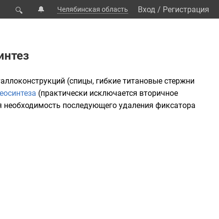
🔔
Вход
/
Регистрация
Челябинская область
🔍
интез
аллоконструкций (спицы, гибкие титановые стержни
еосинтеза
(практически исключается вторичное
ся необходимость последующего удаления фиксатора