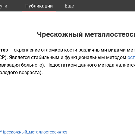
уги
Публикации
Eще
Чрескожный металлостеос
тез
— скрепление отломков кости различными видами мет
LCP). Является стабильным и функциональным методом
ост
ивизация больного). Недостатком данного метода являет
олодого возраста).
wiki/Чрескожный_металлостеосинтез