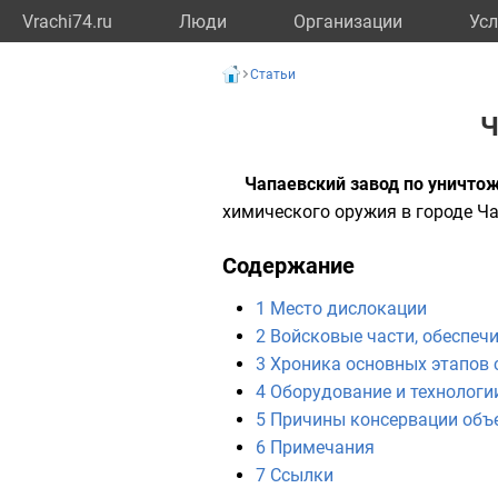
Vrachi74.ru
Люди
Организации
Усл
Статьи
Ч
Чапаевский завод по уничто
химического оружия в городе
Ча
Содержание
1
Место дислокации
2
Войсковые части, обеспеч
3
Хроника основных этапов 
4
Оборудование и технологи
5
Причины консервации объ
6
Примечания
7
Ссылки