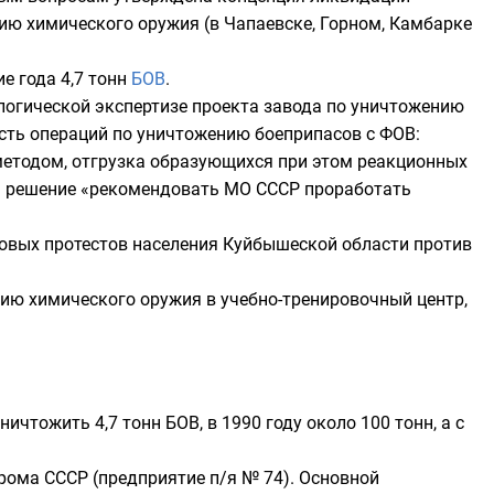
ию химического оружия (в Чапаевске,
Горном
,
Камбарке
е года 4,7 тонн
БОВ
.
логической экспертизе проекта завода по уничтожению
ость операций по уничтожению
боеприпасов
с
ФОВ
:
методом, отгрузка образующихся при этом реакционных
ь решение «рекомендовать МО СССР проработать
совых протестов населения Куйбышеской области против
ию химического оружия в учебно-тренировочный центр,
уничтожить 4,7
тонн
БОВ, в 1990 году около 100 тонн, а с
ома СССР (предприятие
п/я № 74
). Основной