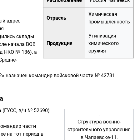
Расположение
Россия
Чапаевск
Химическая
Отрасль
ый адрес
промышленность
ля
Утилизация
дились склады
Продукция
химического
сле начала
ВОВ
оружия
ад НКО № 136
), а
Средне-
2» назначен командир войсковой части № 42731
а
а
(ГУСС, в/ч № 52690)
Структура военно-
 командир части
строительного управления
ее на тот период в
в Чапаевске-11.