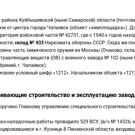
 района Куйбышевской (ныне Самарской) области (почтов
 км от центра города Чапаевск (объект «химплощадка»). Д
рритория
войсковой части
№ 42731, где с
1940-х
годов нахо
тности,
склад № 433
Наркомата обороны СССР
. Сюда же по
езена часть химического оружия из
Москвы
(
Очаково, скл
травляющих веществ (ОВ) с военного завода № 102 (ныне 
рений, г. Чапаевск).
исвоен условный шифр «1212». Начальником объекта «121
чивающие строительство и эксплуатацию завод
поручено
Главному управлению специального строительств
ско-наладочные работы проводило
529 ВСУ
, (в/ч № 14326,
оцировавшееся в г. Кузнецк-8
Пензенской области
, входивш