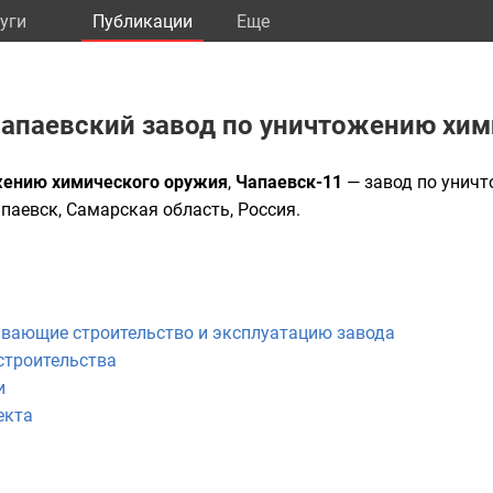
уги
Публикации
Eще
апаевский завод по уничтожению хим
жению химического оружия
,
Чапаевск-11
—
завод
по унич
паевск
,
Самарская область
,
Россия
.
ивающие строительство и эксплуатацию завода
строительства
и
екта