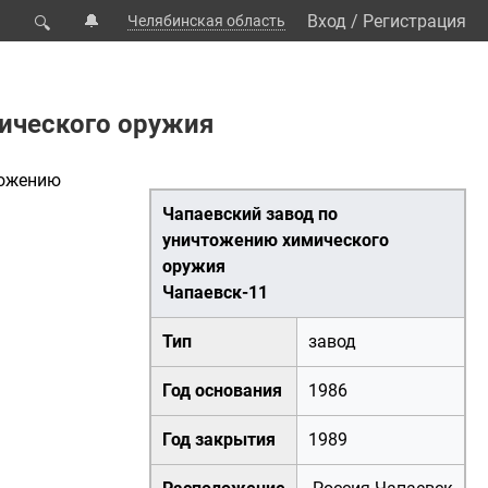
🔔
Вход
/
Регистрация
Челябинская область
🔍
ического оружия
тожению
Чапаевский завод по
уничтожению химического
оружия
Чапаевск-11
Тип
завод
Год основания
1986
Год закрытия
1989