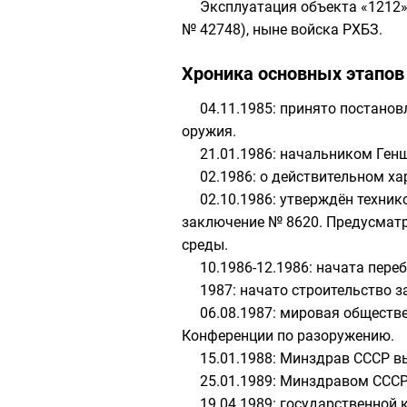
Эксплуатация объекта «1212»
№ 42748), ныне
войска РХБЗ
.
Хроника основных этапов
04.11.1985: принято постано
оружия
.
21.01.1986: начальником
Ген
02.1986: о действительном х
02.10.1986: утверждён техни
заключение № 8620. Предусматр
среды.
10.1986-12.1986: начата пере
1987: начато строительство з
06.08.1987: мировая обществ
Конференции по разоружению.
15.01.1988:
Минздрав СССР
вы
25.01.1989: Минздравом СССР
19.04.1989: государственно