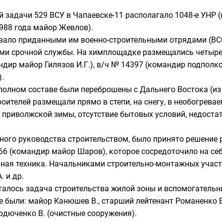
 задачи 529 ВСУ в Чапаевске-11 располагало 1048-е УНР 
1988 года
майор
Жевлов).
овало приданными им
военно-строительными отрядами (ВС
и срочной службы. На химплощадке размещались четыре 
ндир майор Гилязов И.Г.), в/ч № 14397 (командир подполк
.
 полном составе были переброшены с
Дальнего Востока
(и
роителей
размещали прямо в степи, на снегу, в необогрев
 приволжской зимы, отсутствие бытовых условий, недоста
ивного руководства строительством, было принято решение
6 (командир майор Шаров), которое сосредоточило на се
ьная техника. Начальниками строительно-монтажных учас
 и др.
талось задача строительства жилой зоны и вспомогательны
 были: майор Канюшев В.,
старший лейтенант
Романенко В
ердюченко В. (очистные сооружения).