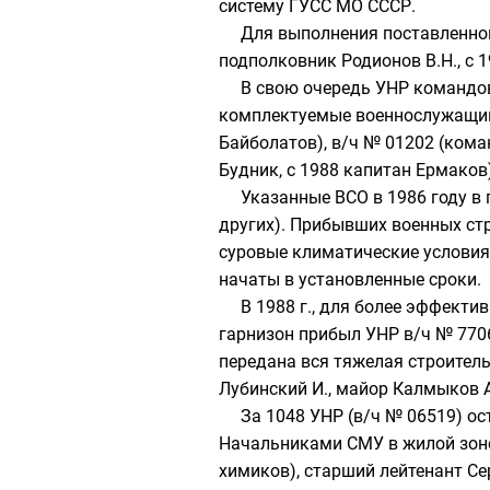
систему ГУСС МО СССР.
Для выполнения поставленной
подполковник
Родионов В.Н., с 
В свою очередь УНР команд
комплектуемые военнослужащим
Байболатов), в/ч № 01202 (кома
Будник, с 1988 капитан Ермаков)
Указанные ВСО в 1986 году в
других). Прибывших
военных ст
суровые климатические условия
начаты в установленные сроки.
В 1988 г., для более эффект
гарнизон
прибыл УНР в/ч № 7706
передана вся тяжелая строител
Лубинский И., майор Калмыков А.
За 1048 УНР (в/ч № 06519) ос
Начальниками СМУ в жилой зоне
химиков
), старший лейтенант С