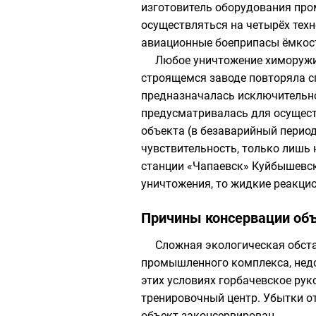
изготовитель оборудования пр
осуществляться на четырёх техн
авиационные боеприпасы ёмкост
Любое уничтожение химоружия
строящемся заводе повторяла с
предназначалась исключительно
предусматривалась для осущест
объекта (в безаварийный перио
чувствительность, только лишь 
станции «Чапаевск»
Куйбышевск
уничтожения, то жидкие реакци
Причины консервации об
Сложная экологическая обста
промышленного комплекса, недо
этих условиях горбачевское ру
тренировочный центр. Убытки от
объект законсервирован.