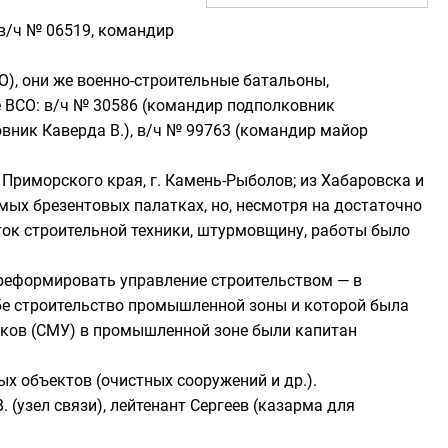
(в/ч № 06519, командир
О)
, они же военно-строительные батальоны,
ВСО: в/ч № 30586 (
командир
подполковник
овник Каверда В.), в/ч № 99763 (командир майор
з
Приморского края
, г. Камень-Рыболов; из
Хабаровска
и
аемых брезентовых
палатках
, но, несмотря на достаточно
ток строительной техники, штурмовщину, работы было
 реформировать управление строительством — в
бе строительство промышленной зоны и которой была
тков (СМУ) в промышленной зоне были капитан
х объектов (очистных сооружений и др.).
. (
узел связи
),
лейтенант
Сергеев (
казарма
для