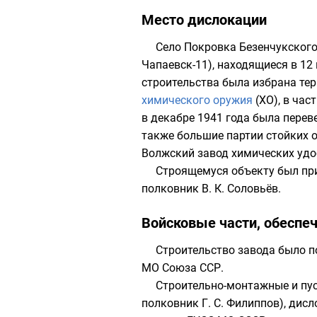
Место дислокации
Село
Покровка Безенчукского
Чапаевск-11), находящиеся в 12
строительства была избрана те
химического оружия
(ХО), в час
в декабре 1941 года была перев
также большие партии стойких о
Волжский завод химических удоб
Строящемуся объекту был пр
полковник
В. К. Соловьёв.
Войсковые части, обеспе
Строительство завода было 
МО Союза ССР
.
Строительно-монтажные и пу
полковник Г. С. Филиппов), дисл