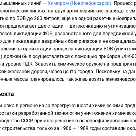
омышленных линий —
Химпром (Новочебоксарск)
. Процесс
ологических линиях: на двух артиллерийские снаряды с ём
ью по БОВ до 260 литров, ещё на одной ракетные боеприп
 предполагает две стадии — детоксикацию и утилизацию 
пособ ликвидации ФОВ, разработанного для передвижной 
 для ликвидации аварийных боеприпасов и не оснащалась
вления второй стадии процесса ликвидации БОВ (уничтож
д) должен был осуществляться с помощью приборов «
ФК-0
на уровне
ПДК
. Завозить химическое оружие на предприят
ой железной дороги
, через центр города. Поскольку на д
онные массы планировалось так же вывозить железнодоро
ъекта
новка в регионе из-за перегруженности химическими пред
статки разработанной технологии уничтожения химическог
ководство СССР приняло решение о перепрофилировании за
 строительства только за 1986 — 1989 годы составили ок