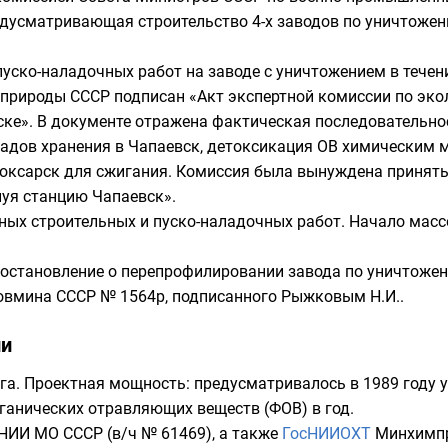
едусматривающая строительство 4-х заводов по уничтожен
уско-наладочных работ на заводе с уничтожением в течени
природы СССР
подписан «
Акт
экспертной комиссии по эко
вске». В документе отражена фактическая последовательн
ладов хранения в Чапаевск, детоксикация ОВ химическим 
боксарск для сжигания. Комиссия была вынуждена принят
нуя станцию Чапаевск».
вных строительных и пуско-наладочных работ. Начало мас
Постановление о перепрофилировании завода по уничтожен
овмина СССР № 1564р, подписанного
Рыжковым Н.И.
.
ии
га
. Проектная мощность: предусматривалось в 1989 году 
ганических отравляющих веществ (ФОВ)
в год.
 НИИ МО СССР
(в/ч № 61469), а также
ГосНИИОХТ
Минхимпр