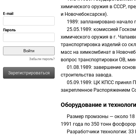
химического оружия в СССР, пр
и
Новочебоксарске
).
1989: запланировано начало п
25.05.1989: комиссией
Госком
химического оружия в г. Чапае
транспортировка изделий со ск
масс на химкомбинат в Новоче
вопрос транспортировки ОВ, ми
Забыли пароль?
01.08.1989: завершение осно
Зарегистрироваться
строительства завода.
05.09.1989: ЦК КПСС принял 
закрепленное Распоряжением С
Оборудование и технолог
Размер промзоны — около 18
1991 года по 350 тонн
фосфорор
Разработчики технологии:
33