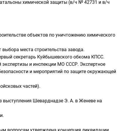
батальоны химической защиты (в/ч № 42731 и в/ч
роительстве объектов по
уничтожению химического
 выбора места строительства завода.
ервый секретарь
Куйбышевского
обкома
КПСС
.
й экспертизы и инспекции
МО СССР
. Экспертное
безопасности и мероприятий по защите окружающей
войсковых частей).
из выступления
Шеварднадзе Э. А.
в
Женеве
на
и.
ным вопросам утверждена концепция ликвидации