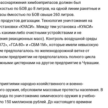
 расснаряжения химбоеприпасов должен был
костью по БОВ до 8 литров, на одной линии ракетные и
асы ёмкостью по БОВ свыше 260 литров.
продуктов дегазации. Технология уничтожения на
установки «КУАСИ». Между тем установка «КУАСИ»
 какими-либо очистными устройствами и не
ения реакционных масс). Контроль воздушной среды
072
», «
ГСА-80
» и «
СБМ-1М
», которые имели невысокую
ие предполагалось по железнодорожной ветке от
анном предприятии не предполагалось полного цикла
жными цистернами на другое предприятие в Чувашии.
приятиями народно-хозяйственного и военно-
о оружия, обусловили массовые протесты населения. В
вода по уничтожению химического оружия в учебно-
оло 150 миллионов рублей. До настоящего времени