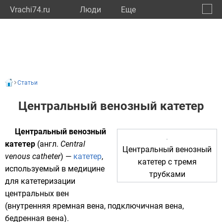
Vrachi74.ru
Люди
Eще
🔔
Челяб
🔍
Статьи
Центральный венозный катетер
Центральный венозный
катетер
(
англ.
Central
Центральный венозный
venous catheter
) —
катетер
,
катетер с тремя
используемый в медицине
трубками
для катетеризации
центральных вен
(
внутренняя яремная вена
,
подключичная вена
,
бедренная вена
).