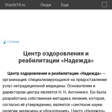
Vrachi74.ru
Люди
Eще
🔔
Челяб
🔍
Статьи
Центр оздоровления и
реабилитации «Надежда»
Центр оздоровления и реабилитации «Надежда»
—
организация, специализирующаяся на предоставлении
услуг
нетрадиционной медицины
. Основателем и
директором центра является Н. Н. Антоненко. Ею была
разработана собственная методика лечения, которая,
согласно её утверждению, является «
синтезом науки,
религии, медицины и образования
». Центр «Надежда»