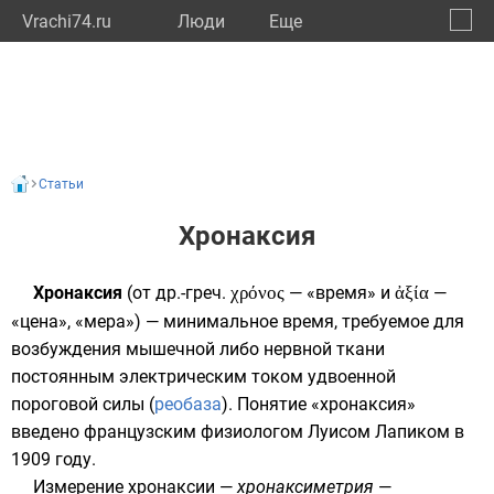
Vrachi74.ru
Люди
Eще
🔔
Челяб
🔍
Статьи
Хронаксия
Хронаксия
(от
др.-греч.
χρόνος
— «время» и
ἀξία
—
«цена», «мера») — минимальное время, требуемое для
возбуждения мышечной либо нервной ткани
постоянным электрическим током удвоенной
пороговой силы (
реобаза
). Понятие «хронаксия»
введено французским физиологом
Луисом Лапиком
в
1909 году.
Измерение хронаксии —
хронаксиметрия
—