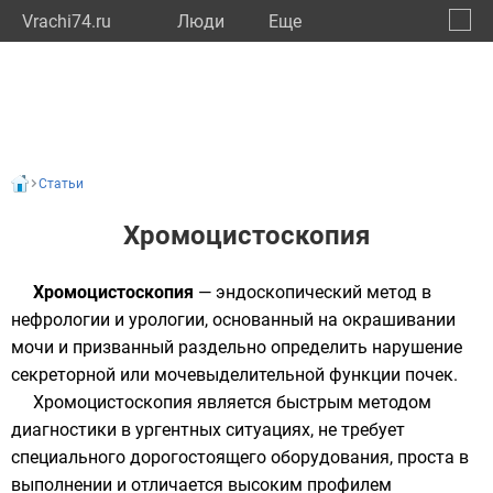
Vrachi74.ru
Люди
Eще
🔔
Челяб
🔍
Статьи
Хромоцистоскопия
Хромоцистоскопия
— эндоскопический метод в
нефрологии и урологии, основанный на окрашивании
мочи и призванный раздельно определить нарушение
секреторной или мочевыделительной функции почек.
Хромоцистоскопия является быстрым методом
диагностики в ургентных ситуациях, не требует
специального дорогостоящего оборудования, проста в
выполнении и отличается высоким профилем