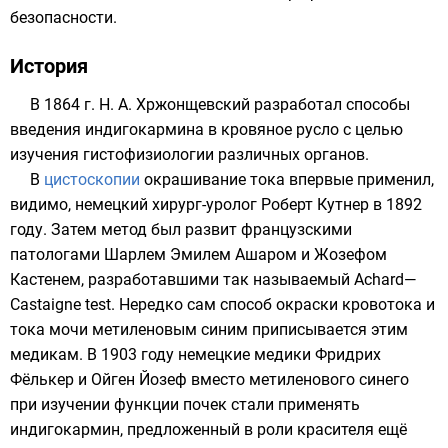
безопасности.
История
В 1864 г.
Н. А. Хржонщевский
разработал способы
введения
индигокармина
в кровяное русло с целью
изучения
гистофизиологии
различных органов.
В
цистоскопии
окрашивание тока впервые применил,
видимо, немецкий хирург-уролог Роберт Кутнер в 1892
году. Затем метод был развит французскими
патологами
Шарлем Эмилем Ашаром
и
Жозефом
Кастенем
, разработавшими так называемый Achard—
Castaigne test. Нередко сам способ окраски кровотока и
тока мочи
метиленовым синим
приписывается этим
медикам. В 1903 году немецкие медики Фридрих
Фёлькер и Ойген Йозеф вместо метиленового синего
при изучении функции почек стали применять
индигокармин
, предложенный в роли красителя ещё