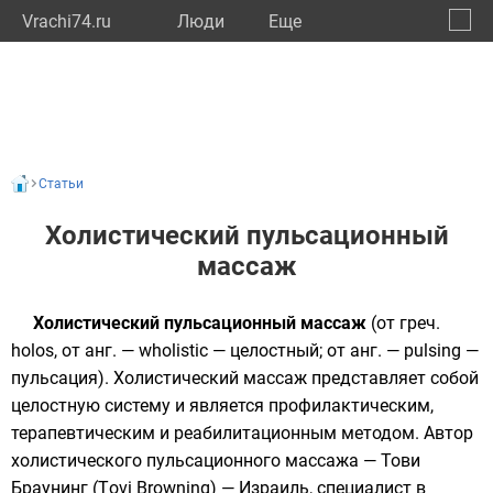
Vrachi74.ru
Люди
Eще
🔔
Челяб
🔍
Статьи
Холистический пульсационный
массаж
Холистический пульсационный массаж
(от греч.
holos, от анг. — wholistic — целостный; от анг. — pulsing —
пульсация). Холистический массаж представляет собой
целостную систему и является профилактическим,
терапевтическим и реабилитационным методом. Автор
холистического пульсационного массажа — Тови
Браунинг (Тovi Browning) — Израиль, специалист в