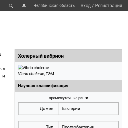
🔔
Вход
/
Регистрация
Челябинская область
🔍
о
Холерный вибрион
был
Vibrio cholerae
, ТЭМ
1 и
Научная классификация
промежуточные ранги
Домен:
Бактерии
Тип:
Протеобактерии