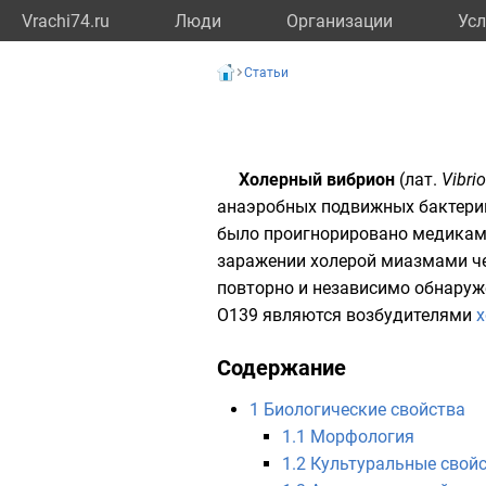
Vrachi74.ru
Люди
Организации
Усл
Статьи
Холерный вибрион
(
лат.
Vibri
анаэробных
подвижных
бактери
было проигнорировано медиками
заражении холерой
миазмами
че
повторно и независимо обнару
О139 являются возбудителями
Содержание
1
Биологические свойства
1.1
Морфология
1.2
Культуральные свой