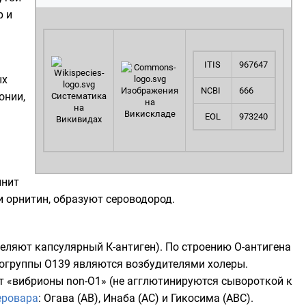
р
и
ITIS
967647
ых
Изображения
NCBI
666
онии,
Систематика
на
на
Викискладе
EOL
973240
Викивидах
нит
и
орнитин
, образуют
сероводород
.
еляют капсулярный К-антиген). По строению О-антигена
рогруппы О139 являются возбудителями холеры.
т «вибрионы non-O1» (не
агглютинируются
сывороткой
к
еровара
: Огава (АВ), Инаба (АС) и Гикосима (АВС).