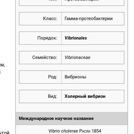
Класс:
Гамма-протеобактерии
Порядок:
Vibrionales
Семейство:
Vibrionaceae
ом
,
м
Род:
Вибрионы
Вид:
Холерный вибрион
Международное научное название
Vibrio cholerae
Pacini
1854
утой