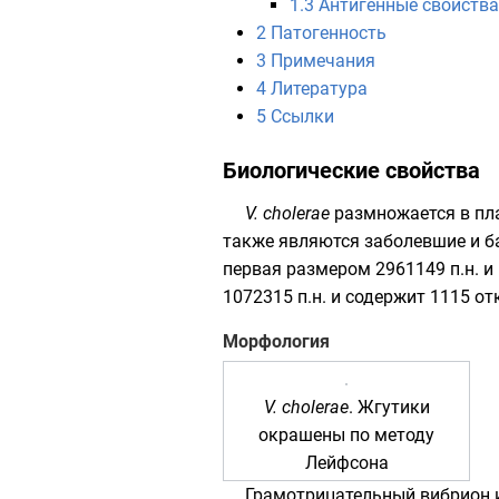
1.3
Антигенные свойства
2
Патогенность
3
Примечания
4
Литература
5
Ссылки
Биологические свойства
V. cholerae
размножается в
пл
также являются заболевшие и б
первая размером 2961149 п.н. и
1072315 п.н. и содержит 1115 о
Морфология
V. cholerae
. Жгутики
окрашены по методу
Лейфсона
Грамотрицательный вибрион