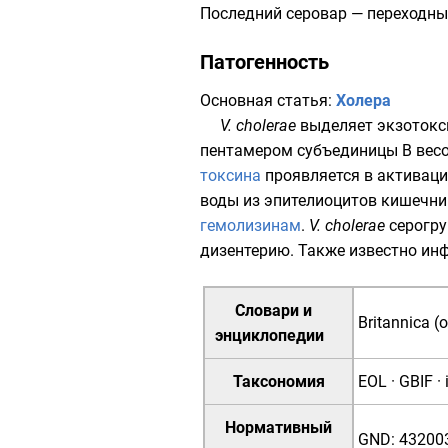
Последний серовар — переходны
Патогенность
Основная статья:
Холера
V. cholerae
выделяет
экзотокс
пентамером субъединицы В вес
токсина
проявляется в активаци
воды из эпителиоцитов
кишечни
гемолизинам
.
V. cholerae
серогру
дизентерию. Также известно и
Словари и
Britannica (
энциклопедии
Таксономия
EOL
·
GBIF
·
Нормативный
GND
:
43200