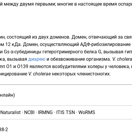
й между двумя первыми; многие в настоящее время оспар
ин
, состоящий из двух
доменов
. Домен, отвечающий за св
ом 12 кДа. Домен, осуществляющий
АДФ-рибозилирование
и Gs α-субединицы
гетеротримерного белка G
, вызывая г
ка
, вызывая
диарею
и обезвоживание организма.
V. choler
пп О1 и О139 являются возбудителями холеры у человека
нфицирование
V. cholerae
некоторых
членистоногих
.
онлайн)
iNaturalist
·
NCBI
·
IRMNG
·
ITIS TSN
·
WoRMS
38-2