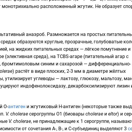
ет монотрихиально расположенный
жгутик
. Не образует
спо
льтативный анаэроб. Размножается на простых питательн
 средах образуются круглые, прозрачные, голубоватые кол
ией
, на жидких питательных средах — лёгкое помутнение и
е (элективная среда), на TCBS-агаре (питательный агар с
,
бромтимоловым синим
и
сахарозой
— дифференциально-
holerae
) растёт в виде плоских, 2-3 мм в диаметре жёлтых
зы
, утилизирует
углеводы
—
лактозу
,
глюкозу
,
мальтозу
,
ман
одуцируют индофенолоксидазу, декарбоксилизируют
лизин
й О-
антиген
и жгутиковый H-антиген (некоторые также выд
пп.
V. cholerae
серогруппы О1 (биовары
cholerae
и
eltor
) и се
нные
V. cholerae
, не принадлежащие к 1 серогруппе, называю
исимости от сочетания А-, В-, и С-субъединиц выделяют 3
с