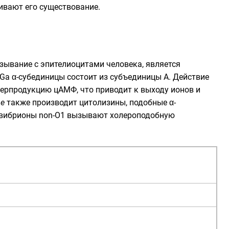
ивают его существование.
язывание с
эпителиоцитами
человека, является
Ga α-субединицы
состоит из субъединицы А. Действие
иперпродукцию
цАМФ
, что приводит к выходу
ионов
и
ae
также производит
цитолизины
, подобные α-
, вибрионы non-O1 вызывают холероподобную