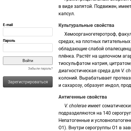
в виде запятой. Подвижен, име
капсул
.
Культуральные свойства
Хемоорганогетеротроф
, факу
средах, на плотных питательных
обладающие слабой
опалесценц
плёнка. Растёт на щелочном агар
тиосульфатом натрия
,
цитратом
Забыли пароль?
диагностическая среда для
V. c
колоний. Вырабатывает
протеа
Зарегистрироваться
и сахарозу, образует
индол
, пр
Антигенные свойства
V. cholerae
имеет соматически
подразделяются на 140 серогру
Непатогенные и условнопатоге
О1). Внутри серогруппы О1 в зав