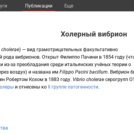
уги
Публикации
Eще
Холерный вибрион
o cholerae
) — вид
грамотрицательных
факультативно
й
рода
вибрионов
. Открыт
Филиппо Пачини
в 1854 году (чт
 из-за преобладания среди итальянских учёных теории о
рез воздух) и названа им
Filippo Pacini bacillum
. Вибрион 
жен
Робертом Кохом
в 1883 году.
Vibrio cholerae
серогрупп О
холеры
и отнесены ко
II группе патогенности
.
ства