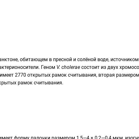
анктоне
, обитающем в пресной и солёной воде, источником
актерионосители.
Геном
V. cholerae
состоит из двух
хромос
 имеет 2770
открытых рамок считывания
, вторая размеро
ткрытых рамок считывания.
 имеет форму
палочки
размером 1,5—4 × 0,2—0,4 мкм, изогн