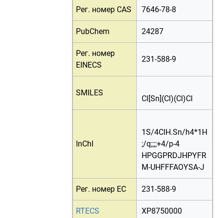
Рег. номер CAS
7646-78-8
PubChem
24287
Рег. номер
231-588-9
EINECS
SMILES
Cl[Sn](Cl)(Cl)Cl
1S/4ClH.Sn/h4*1H
InChI
;/q;;;;+4/p-4
HPGGPRDJHPYFR
M-UHFFFAOYSA-J
Рег. номер EC
231-588-9
RTECS
XP8750000