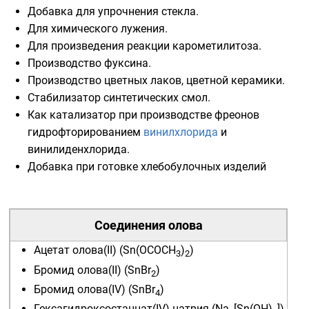
Добавка для упрочнения
стекла
.
Для
химического лужения
.
Для произведения реакции карометилитоза.
Производство
фуксина
.
Производство цветных лаков, цветной керамики.
Стабилизатор синтетических смол.
Как катализатор при производстве
фреонов
гидрофторированием
винилхлорида
и
винилиденхлорида
.
Добавка при готовке хлебобулочных изделий
Соединения
олова
Ацетат олова(II)
(Sn(OCOCH
)
)
3
2
Бромид олова(II)
(SnBr
)
2
Бромид олова(IV)
(SnBr
)
4
Гексагидроксостаннат(IV) натрия
(Na
[Sn(OH)
])