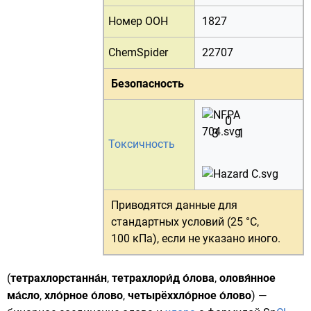
Номер ООН
1827
ChemSpider
22707
Безопасность
0
3
1
Токсичность
Приводятся данные для
стандартных условий (25 °C,
100 кПа)
, если не указано иного.
(
тетрахлорстанна́н
,
тетрахлори́д о́лова
,
оловя́нное
ма́сло
,
хло́рное о́лово
,
четырёххло́рное о́лово
) —