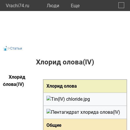
Vrachi74.ru
Люди
Eще
🔔
Челяб
🔍
Статьи
Хлорид олова(IV)
Хлори́д
о́лова(IV)
Хлорид олова
Общие