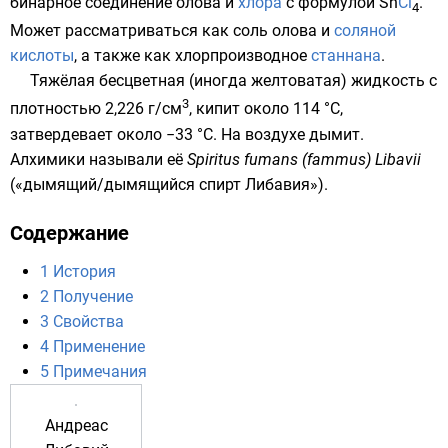
бинарное соединение
олова
и
хлора
с формулой
Sn
Cl
.
4
Может рассматриваться как соль олова и
соляной
кислоты
, а также как хлорпроизводное
станнана
.
Тяжёлая бесцветная (иногда желтоватая) жидкость с
3
плотностью
2,226 г/см
, кипит около 114 °C,
затвердевает около −33 °C. На воздухе дымит.
Алхимики называли её
Spiritus fumans (fammus) Libavii
(«дымящий/дымящийся спирт Либавия»).
Содержание
1
История
2
Получение
3
Свойства
4
Применение
5
Примечания
Андреас