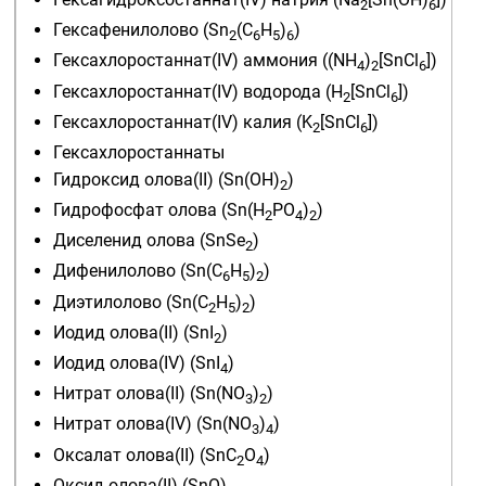
2
6
Гексафенилолово
(Sn
(C
H
)
)
2
6
5
6
Гексахлоростаннат(IV) аммония
((NH
)
[SnCl
])
4
2
6
Гексахлоростаннат(IV) водорода
(H
[SnCl
])
2
6
Гексахлоростаннат(IV) калия
(K
[SnCl
])
2
6
Гексахлоростаннаты
Гидроксид олова(II)
(Sn(OH)
)
2
Гидрофосфат олова
(Sn(H
PO
)
)
2
4
2
Диселенид олова
(SnSe
)
2
Дифенилолово
(Sn(C
H
)
)
6
5
2
Диэтилолово
(Sn(C
H
)
)
2
5
2
Иодид олова(II)
(SnI
)
2
Иодид олова(IV)
(SnI
)
4
Нитрат олова(II)
(Sn(NO
)
)
3
2
Нитрат олова(IV)
(Sn(NO
)
)
3
4
Оксалат олова(II)
(SnC
O
)
2
4
Оксид олова(II)
(SnO)