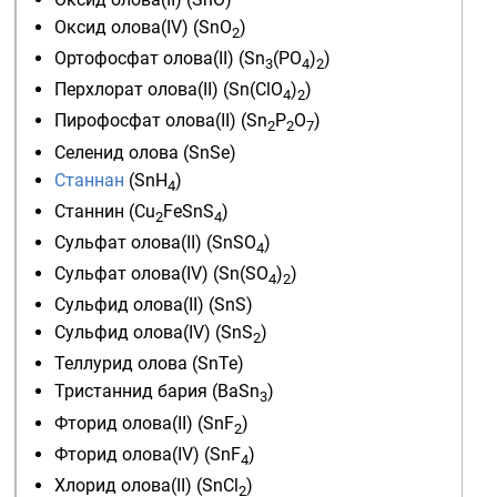
Оксид олова(IV)
(SnO
)
2
Ортофосфат олова(II)
(Sn
(PO
)
)
3
4
2
Перхлорат олова(II)
(Sn(ClO
)
)
4
2
Пирофосфат олова(II)
(Sn
P
O
)
2
2
7
Селенид олова
(SnSe)
Станнан
(SnH
)
4
Станнин
(Cu
FeSnS
)
2
4
Сульфат олова(II)
(SnSO
)
4
Сульфат олова(IV)
(Sn(SO
)
)
4
2
Сульфид олова(II)
(SnS)
Сульфид олова(IV)
(SnS
)
2
Теллурид олова
(SnTe)
Тристаннид бария
(BaSn
)
3
Фторид олова(II)
(SnF
)
2
Фторид олова(IV)
(SnF
)
4
Хлорид олова(II)
(SnCl
)
2