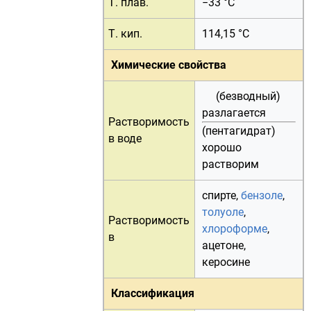
Т. плав.
−33 °C
Т. кип.
114,15 °C
Химические свойства
(безводный)
разлагается
Растворимость
(пентагидрат)
в воде
хорошо
растворим
спирте
,
бензоле
,
толуоле
,
Растворимость
хлороформе
,
в
ацетоне
,
керосине
Классификация