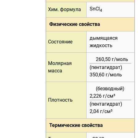
SnCl
Хим. формула
4
Физические свойства
дымящаяся
Состояние
жидкость
260,50 г/
моль
Молярная
(пентагидрат)
масса
350,60 г/
моль
(безводный)
2,226 г/см³
Плотность
(пентагидрат)
2,04 г/см³
Термические свойства