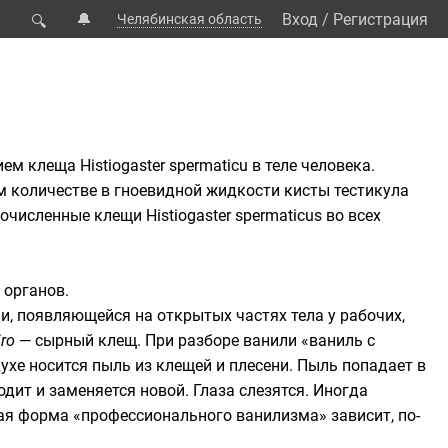
🔔
Вход
/
Регистрация
Челябинская область
🔍
м клеща Histiogaster spermaticu в теле человека.
ом количестве в гноевидной жидкости кисты тестикула
численные клещи Histiogaster spermaticus во всех
 органов.
, появляющейся на открытых частях тела у рабочих,
iro
— сырный клещ. При разборе ванили «ваниль с
ухе носится пыль из клещей и плесени. Пыль попадает в
ходит и заменяется новой. Глаза слезятся. Иногда
кая форма «профессионального ванилизма» зависит, по-