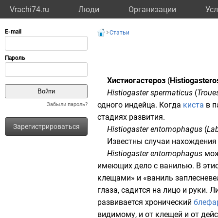
Vrachi74.ru
Люди
Организации
Усл
Статьи
Хистиогастероз
(
Histiogastero
Histiogaster spermaticus
(
Troue
одного индейца. Когда
киста
в п
Забыли пароль?
стадиях развития.
Зарегистрироваться
Histiogaster entomophagus
(
La
Известны случаи нахождения
Histiogaster entomophagus
мож
имеющих дело с ванилью. В эти
клещами» и «ваниль заплесневел
глаза, садится на лицо и руки. 
развивается хронический
блефа
видимому, и от
клещей
и от дейс