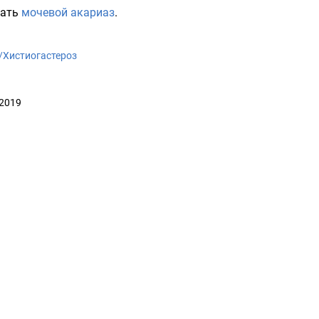
вать
мочевой акариаз
.
ki/Хистиогастероз
 2019