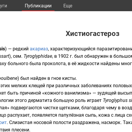
уги
Публикации
Eще
Хистиогастероз
sis
) — редкий
акариаз
, характеризующийся паразитирование
ssart
), сем.
Tyroglyphidae
, в 1902 г. был обнаружен в больш
аху больного была проколота, в её жидкости найдены много
boulbene
) был найден в гное кисты.
 этих мелких
клещей
при различных заболеваниях половых
ет быть причиной «кожного ванилизма» — зудящей высыпи
ологии этого дерматита большую роль играет
Tyroglyphus s
ая» подвергаются чистке щетками, благодаря чему в возд
Лицо распухает, появляется папулёзная сыпь, кожа с лица с
рит
. Слизистая носовой полости раздражена,
насморк
. Та
твия плесени.