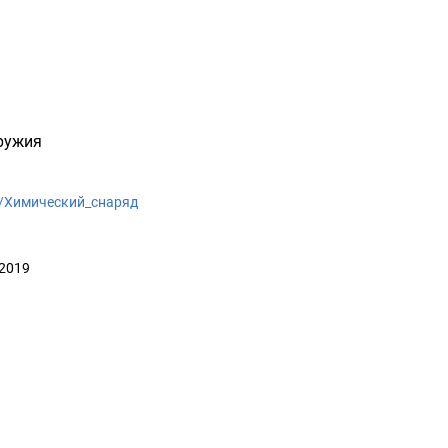
ружия
iki/Химический_снаряд
 2019