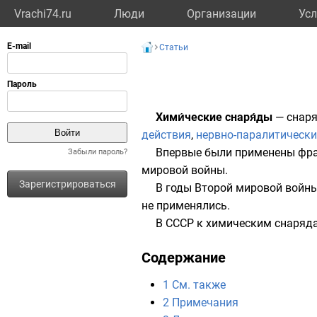
Vrachi74.ru
Люди
Организации
Усл
Статьи
Хими́ческие снаря́ды
—
снар
действия
,
нервно-паралитически
Впервые были применены
фра
Забыли пароль?
мировой войны
.
Зарегистрироваться
В годы
Второй мировой войн
не применялись.
В
СССР
к химическим снаряд
Содержание
1
См. также
2
Примечания