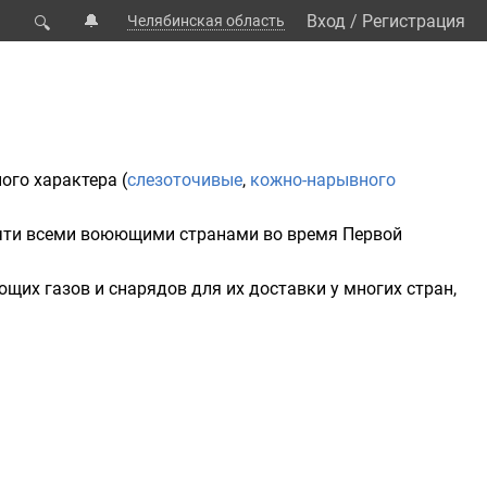
🔔
Вход
/
Регистрация
Челябинская область
🔍
ого характера (
слезоточивые
,
кожно-нарывного
очти всеми воюющими странами во время
Первой
щих газов и снарядов для их доставки у многих стран,