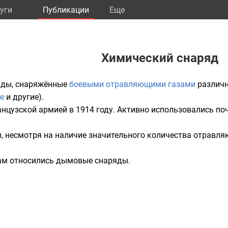
уги
Публикации
Eще
Химический снаряд
яды
, снаряжённые
боевыми отравляющими газами
различн
е
и другие).
нцузской
армией в 1914 году. Активно использовались п
ы
, несмотря на наличие значительного количества отравляю
ам относились
дымовые снаряды
.