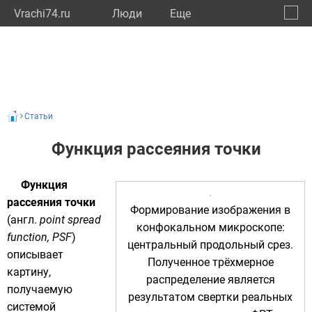
Vrachi74.ru
Люди
Eще
🔔
Челяб
🔍
Статьи
Функция рассеяния точки
Функция
рассеяния точки
Формирование изображения в
(
англ.
point spread
конфокальном микроскопе
:
function, PSF
)
центральный продольный срез.
описывает
Полученное трёхмерное
картину,
распределение является
получаемую
результатом
свертки
реальных
системой