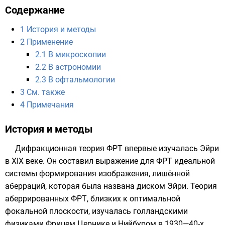
Содержание
1
История и методы
2
Применение
2.1
В микроскопии
2.2
В астрономии
2.3
В офтальмологии
3
См. также
4
Примечания
История и методы
Дифракционная теория ФРТ впервые изучалась
Эйри
в XIX веке. Он составил выражение для ФРТ идеальной
системы формирования изображения, лишённой
аберраций
, которая была названа
диском Эйри
. Теория
аберрированных ФРТ, близких к оптимальной
фокальной плоскости, изучалась голландскими
физиками
Фрицем Цернике
и Нийбуром в 1930—40-х