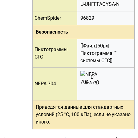
U-UHFFFAOYSA-N
ChemSpider
96829
Безопасность
[[Файл:|50px|
Пиктограммы
Пиктограмма ""
СГС
системы СГС]]
0
4
0
NFPA 704
Приводятся данные для
стандартных
условий (25 °C, 100 кПа)
, если не указано
иного.