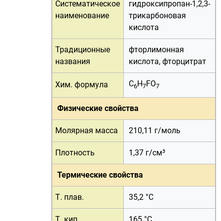
Систематическое
гидроксипропан-1,2,3-
наименование
трикарбоновая
кислота
Традиционные
фторлимонная
названия
кислота, фторцитрат
С
H
FO
Хим. формула
6
7
7
Физические свойства
Молярная масса
210,11 г/
моль
Плотность
1,37 г/см³
Термические свойства
Т. плав.
35,2 °C
Т. кип.
165 °C