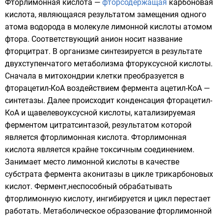
Фторлимонная кислота —
фторсодержащая
карбоновая
кислота
, являющаяся результатом замещения одного
атома
водорода
в молекуле
лимонной кислоты
атомом
фтора. Соответствующий
анион
носит название
фторцитрат. В организме синтезируется в результате
двухступенчатого
метаболизма
фторуксусной кислоты
.
Сначала в
митохондрии
клетки преобразуется в
фторацетил-КоА воздействием фермента
ацетил-КоА —
синтетазы
. Далее происходит
конденсация
фторацетил-
КоА и
щавелевоуксусной кислоты
, катализируемая
ферментом
цитратсинтазой
, результатом которой
является фторлимонная кислота. Фторлимонная
кислота является крайне токсичным соединением.
Занимает место лимонной кислоты в качестве
субстрата
фермента
аконитазы
в
цикле трикарбоновых
кислот
. Фермент,неспособный обрабатывать
фторлимонную кислоту,
ингибируется
и цикл перестает
работать. Метаболическое образование фторлимонной