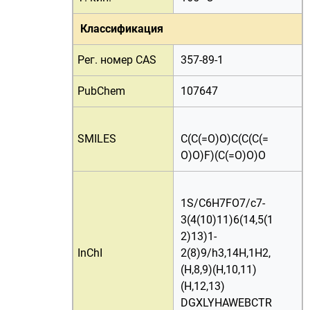
Классификация
Рег. номер CAS
357-89-1
PubChem
107647
SMILES
C(C(=O)O)C(C(C(=
O)O)F)(C(=O)O)O
1S/C6H7FO7/c7-
3(4(10)11)6(14,5(1
2)13)1-
InChI
2(8)9/h3,14H,1H2,
(H,8,9)(H,10,11)
(H,12,13)
DGXLYHAWEBCTR