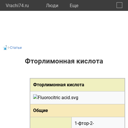
Vrachi74.ru
Люди
Eще
🔔
Челяб
🔍
Статьи
Фторлимонная кислота
Фторлимонная кислота
Общие
1-фтор-2-