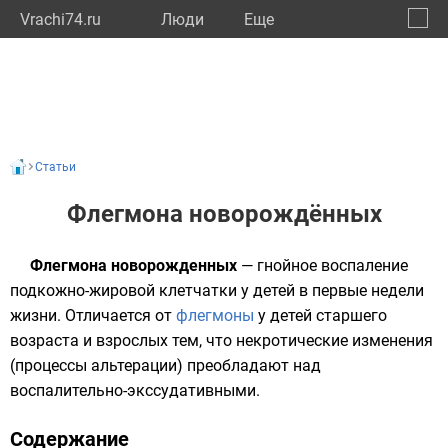
Vrachi74.ru
Люди
Eще
🔔
Челяб
🔍
Статьи
Флегмона новорождённых
Флегмона новорожденных
— гнойное воспаление
подкожно-жировой клетчатки у детей в первые недели
жизни. Отличается от
флегмоны
у детей старшего
возраста и взрослых тем, что некротические изменения
(процессы
альтерации
) преобладают над
воспалительно-
экссудативными
.
Содержание