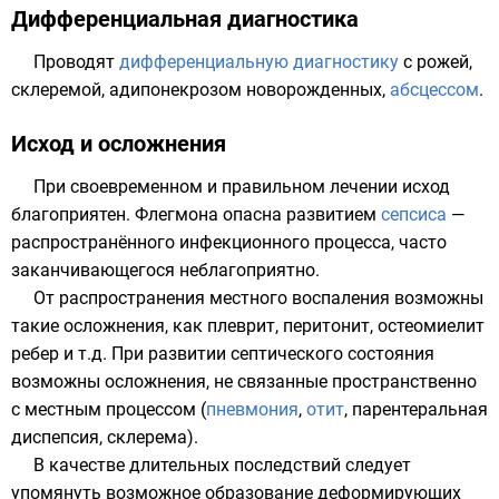
Дифференциальная диагностика
Проводят
дифференциальную диагностику
с
рожей
,
склеремой
,
адипонекрозом новорожденных
,
абсцессом
.
Исход и осложнения
При своевременном и правильном лечении исход
благоприятен. Флегмона опасна развитием
сепсиса
—
распространённого инфекционного процесса, часто
заканчивающегося неблагоприятно.
От распространения местного воспаления возможны
такие осложнения, как плеврит, перитонит, остеомиелит
ребер и т.д. При развитии септического состояния
возможны осложнения, не связанные пространственно
с местным процессом (
пневмония
,
отит
,
парентеральная
диспепсия
,
склерема
).
В качестве длительных последствий следует
упомянуть возможное образование деформирующих