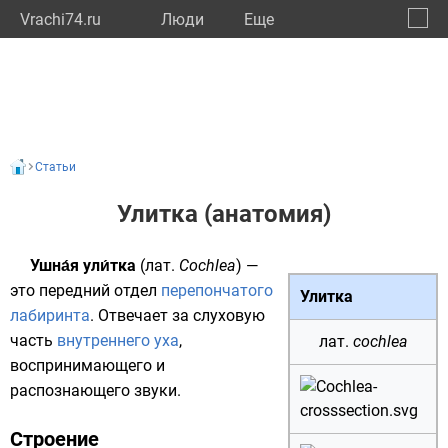
Vrachi74.ru
Люди
Eще
🔔
Челяб
🔍
Статьи
Улитка (анатомия)
Ушна́я ули́тка
(
лат.
Cochlea
) —
это передний отдел
перепончатого
Улитка
лабиринта
. Отвечает за слуховую
часть
внутреннего уха
,
лат.
cochlea
воспринимающего и
распознающего
звуки
.
Строение