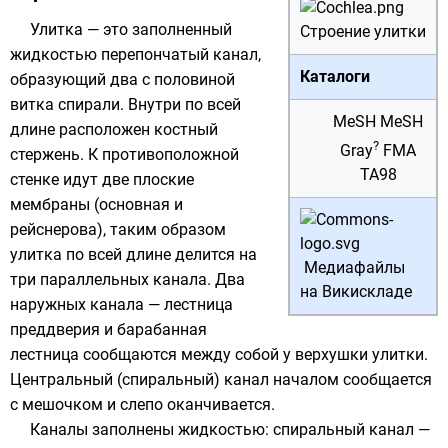
Улитка — это заполненный
Строение улитки
жидкостью перепончатый канал,
Каталоги
образующий два с половиной
витка спирали. Внутри по всей
MeSH
MeSH
длине расположен костный
?
Gray
FMA
стержень. К противоположной
TA98
стенке идут две плоские
мембраны
(основная и
рейснерова), таким образом
улитка по всей длине делится на
Медиафайлы
три параллельных канала. Два
на Викискладе
наружных канала — лестница
преддверия и барабанная
лестница сообщаются между собой у верхушки улитки.
Центральный (спиральный) канал началом сообщается
с мешочком и слепо оканчивается.
Каналы заполнены жидкостью: спиральный канал —