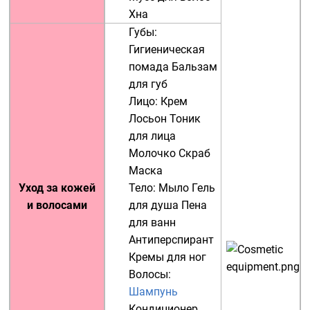
Хна
Губы:
Гигиеническая
помада
Бальзам
для губ
Лицо:
Крем
Лосьон
Тоник
для лица
Молочко
Скраб
Маска
Уход за кожей
Тело:
Мыло
Гель
и волосами
для душа
Пена
для ванн
Антиперспирант
Кремы для ног
Волосы:
Шампунь
Кондиционер