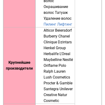
волос
Окрашивание
волос
Татуаж
Удаление волос
Пилинг
Лифтинг
Alticor
Beiersdorf
Burberry
Chanel
Clinique
Dzintars
Henkel Group
Herbalife
L'Oreal
Maybelline
Nestlé
Крупнейшие
Oriflame
Polo
производители
Ralph Lauren
Lush Cosmetics
Procter & Gamble
Santegra
Unilever
Creative Natur
Cosmetic