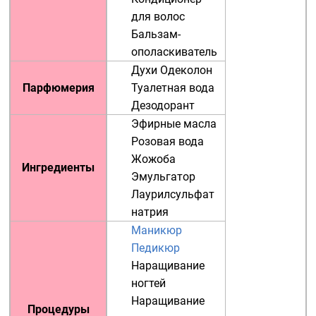
для волос
Бальзам-
ополаскиватель
Духи
Одеколон
Парфюмерия
Туалетная вода
Дезодорант
Эфирные масла
Розовая вода
Жожоба
Ингредиенты
Эмульгатор
Лаурилсульфат
натрия
Маникюр
Педикюр
Наращивание
ногтей
Наращивание
Процедуры