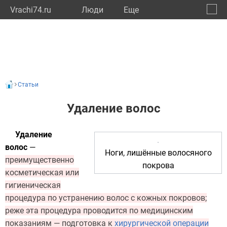
Vrachi74.ru
Люди
Eще
🔔
Челяб
🔍
Статьи
Удаление волос
Удаление
волос
—
Ноги, лишённые волосяного
преимущественно
покрова
косметическая или
гигиеническая
процедура по устранению волос с кожных покровов;
реже эта процедура проводится по медицинским
показаниям — подготовка к
хирургической операции