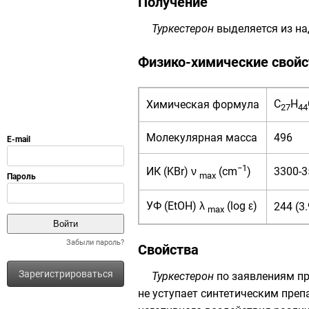
Получение
Туркестерон
выделяется из на
Физико-химические свойс
С
Н
Химическая формула
27
44
Молекулярная масса
496
−1
3300-3
ИК (KBr) ν
(cm
)
max
УФ (EtOH) λ
(log ε)
244 (3
max
Забыли пароль?
Свойства
Зарегистрироваться
Туркестерон
по заявлениям п
не уступает синтетическим пре