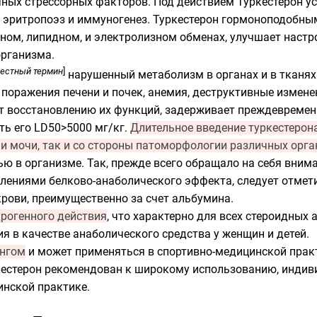
чных стрессорных факторов. Под действием Туркестерон у
 эритропоэз и иммуногенез. Туркестерон
гормоноподобны
ном, липидном, и электролизном обменах, улучшает настр
рганизма.
вестный термин
]
нарушенный метаболизм в органах и в тканях
 поражения печени и почек, анемия, деструктивные измен
ет восстановлению их функций, задерживает преждевремен
сть его
LD
50>5000 мг/кг.
Длительное введение туркестерона
и мочи, так и со стороны патоморфологии различных орган
ью в организме. Так, прежде всего обращало на себя вним
лениями белково-анаболического эффекта, следует отмет
рови, преимущественно за счет альбумина.
дрогенного действия
, что характерно для всех стероидных
я в качестве анаболического средства у женщин и детей.
ингом
и может применяться в спортивно-медицинской практ
кестерон рекомендован к широкому использованию, индив
инской практике.