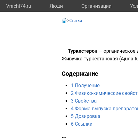
Vrachi74.ru
Люди
Организации
Усл
Статьи
Туркестерон
— органическое 
Живучка туркестанская
(Ajuga tu
Содержание
1
Получение
2
Физико-химические свойст
3
Свойства
4
Форма выпуска препаратов
5
Дозировка
6
Ссылки