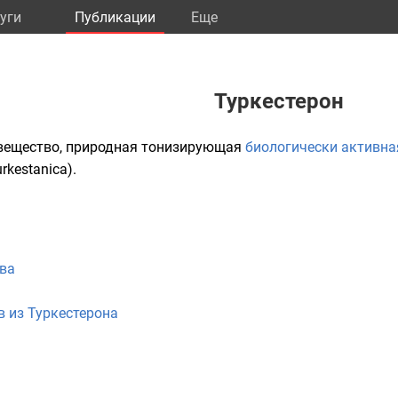
уги
Публикации
Eще
Туркестерон
вещество, природная тонизирующая
биологически активна
rkestanica).
ва
 из Туркестерона