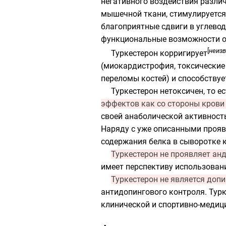
негативного воздействия разли
мышечной ткани, стимулируется
благоприятные сдвиги в углевод
функциональные возможности о
[
неиз
Туркестерон корригирует
(миокардистрофия, токсические
переломы костей) и способству
Туркестерон нетоксичен, то е
эффектов как со стороны крови 
своей анаболической активност
Наряду с уже описанными прояв
содержания белка в сыворотке к
Туркестерон не проявляет ан
имеет перспективу использовани
Туркестерон не является доп
антидопингового контроля. Тур
клинической и спортивно-медиц