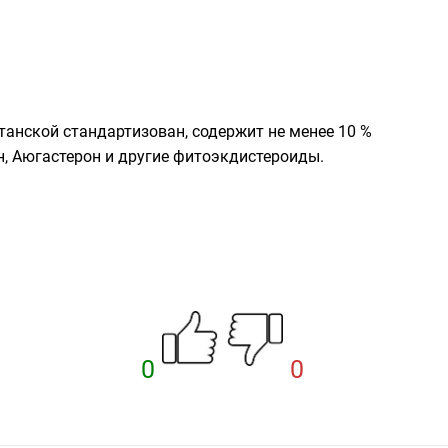
танской стандартизован, содержит не менее 10 %
н
,
Аюгастерон
и другие фитоэкдистероиды.
0
0