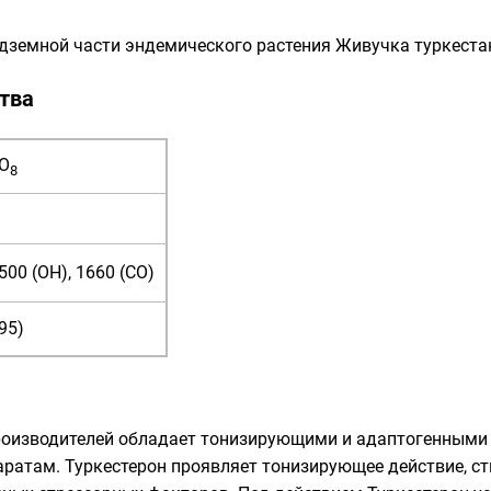
дземной части эндемического растения
Живучка туркеста
тва
О
8
500 (OH), 1660 (CO)
.95)
роизводителей обладает тонизирующими и
адаптогенными
паратам. Туркестерон проявляет тонизирующее действие, с