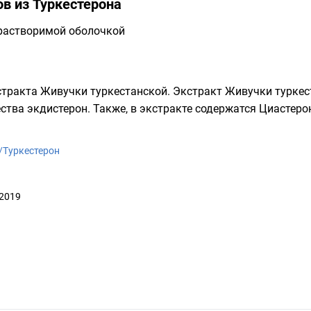
в из Туркестерона
растворимой оболочкой
стракта
Живучки туркестанской
. Экстракт Живучки туркес
ества
экдистерон
. Также, в экстракте содержатся
Циастеро
ki/Туркестерон
 2019