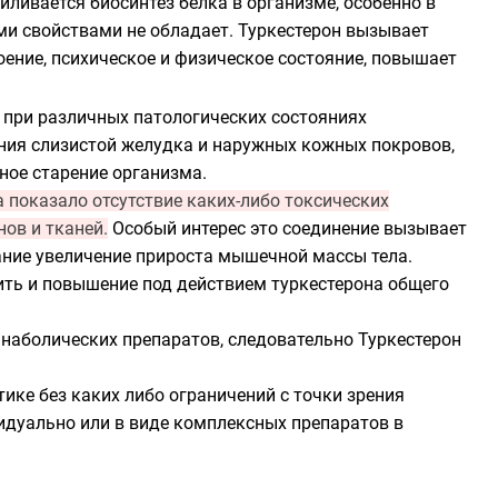
силивается
биосинтез белка
в
организме
, особенно в
ми
свойствами не обладает. Туркестерон вызывает
оение, психическое и физическое состояние, повышает
 при различных патологических состояниях
ения слизистой желудка и наружных кожных покровов,
ное старение организма.
 показало отсутствие каких-либо токсических
ов и тканей.
Особый интерес это соединение вызывает
ание увеличение прироста мышечной массы тела.
ить и повышение под действием туркестерона общего
 анаболических препаратов, следовательно Туркестерон
ике без каких либо ограничений с точки зрения
идуально или в виде комплексных препаратов в