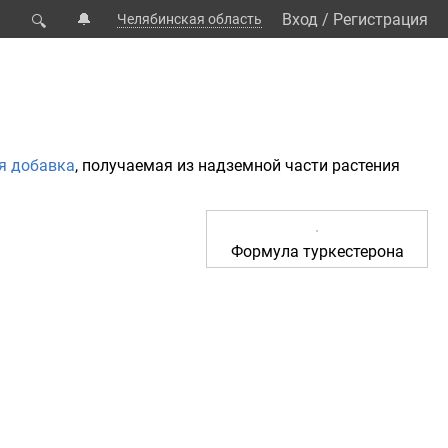
🔔
Вход
/
Регистрация
Челябинская область
🔍
я добавка
, получаемая из надземной части растения
Формула туркестерона