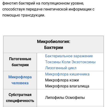
фенотип бактерий на популяционном уровне,
способствуя передаче генетической информации с
помощью
трансдукции
.
Микробиология
:
Бактерии
Бактериальное заражение
Патогенные
Токсины Коли
Экзотоксины
бактерии
Лизогенный цикл
Микрофлора кишечника
Микрофлора
Микрофлора кожи
человека
Микрофлора влагалища
Субстратная
Липофилы
Осмофилы
специфичность