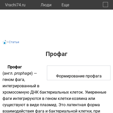
Vrachi74.ru
Люди
Eще
🔔
Челяб
🔍
Статьи
Профаг
Профаг
(
англ.
prophage
) —
Формирование профага
геном
фага
,
интегрированный в
хромосомную
ДНК
бактериальных клеток
. Умеренные
фаги интегрируются в
геном
клетки-хозяина или
существуют в виде
плазмид
. Это латентная форма
взаимодействия фага и бактериальной клетки, при