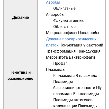
Аэробы
Облигатные
Анаэробы
Дыхание
Факультативные
Облигатные
Микроаэрофилы
Нанаэробы
Деление прокариотических
клеток
Конъюгация у бактерий
Трансформация
Трансдукция
Мерозигота
Бактериофаги
Профаг
Плазмиды
Генетика и
F-плазмида
R-плазмида
размножение
Плазмиды
бактериоциногенности
Hly-
плазмиды
Ent-плазмиды
Плазмиды антигенов
колонизации
Плазмиды