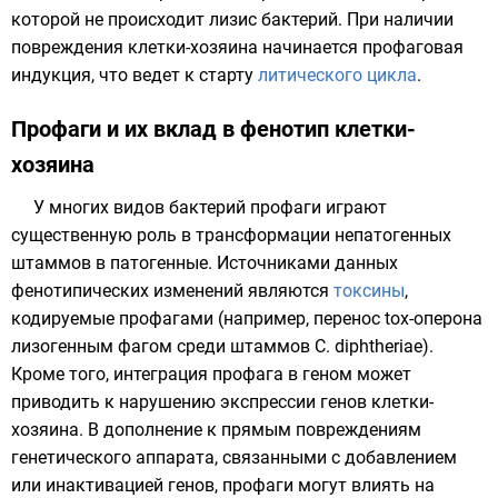
которой не происходит
лизис
бактерий. При наличии
повреждения клетки-хозяина начинается профаговая
индукция, что ведет к старту
литического цикла
.
Профаги и их вклад в фенотип клетки-
хозяина
У многих видов бактерий профаги играют
существенную роль в трансформации непатогенных
штаммов
в патогенные. Источниками данных
фенотипических изменений
являются
токсины
,
кодируемые профагами (например, перенос tox-
оперона
лизогенным фагом среди штаммов C. diphtheriae).
Кроме того, интеграция профага в геном может
приводить к нарушению экспрессии
генов
клетки-
хозяина. В дополнение к прямым повреждениям
генетического аппарата, связанными с добавлением
или инактивацией генов, профаги могут влиять на