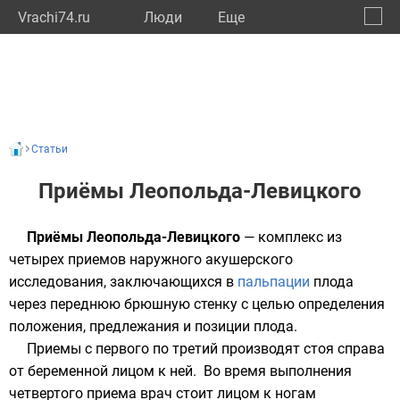
Vrachi74.ru
Люди
Eще
🔔
Челяб
🔍
Статьи
Приёмы Леопольда-Левицкого
Приёмы Леопольда-Левицкого
— комплекс из
четырех приемов наружного акушерского
исследования, заключающихся в
пальпации
плода
через переднюю
брюшную стенку
с целью определения
положения, предлежания и позиции плода.
Приемы с первого по третий производят стоя справа
от беременной лицом к ней. Во время выполнения
четвертого приема врач стоит лицом к ногам