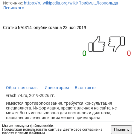
Источник:
https://ru.wikipedia.org/wiki/Приёмы_Леопольда-
Левицкого
Статья №6314, опубликована 23 ноя 2019
0
0
Обратная связь
Инвесторам
Вконтакте
vrachi74.ru, 2019-2026 гг.
Имеются противопоказания, требуется консультация
специалиста. Информация, представленная на сайте, не
может быть использована для постановки диагноза,
назначения лечения и не заменяет прием врача.
Возрастное ограничение: 18+
Мы используем файлы
cookie
.
Принять
Продолжая использовать сайт, вы даете свое согласие на
работу с этими файлами.