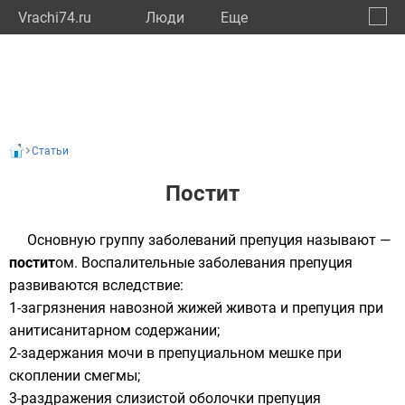
Vrachi74.ru
Люди
Eще
🔔
Челяб
🔍
Статьи
Постит
Основную группу заболеваний
препуция
называют —
постит
ом. Воспалительные заболевания препуция
развиваются вследствие:
1-загрязнения навозной жижей живота и препуция при
анитисанитарном содержании;
2-задержания мочи в препуциальном мешке при
скоплении смегмы;
3-раздражения слизистой оболочки препуция