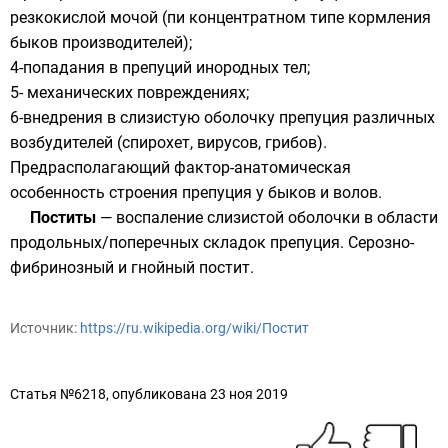
резкокислой мочой (пи концентратном типе кормления
быков производителей);
4-попадания в препуций инородных тел;
5- механических повреждениях;
6-внедрения в слизистую оболочку препуция различных
возбудителей (спирохет,
вирусов
,
грибов
).
Предрасполагающий фактор-анатомическая
особенность строения препуция у быков и волов.
Поститы
— воспаление слизистой оболочки в области
продольных/поперечных складок препуция. Серозно-
фибринозный и гнойный постит.
Источник:
https://ru.wikipedia.org/wiki/Постит
Статья №6218, опубликована 23 ноя 2019