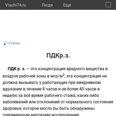
Vrachi74.ru
Люди
Eще
🔔
Челяб
🔍
Статьи
ПДКр.з.
ПДК р. з.
— это
концентрация
вредного вещества в
3
воздухе
рабочей зоны в мгр/м
, эта концентрация не
должна вызывать у работающих при ежедневном
вдыхании в течение 8 часов и не более 40 часов в
неделю за всё время рабочего стажа, каких-либо
заболеваний или отклонений от нормального состояния
здоровья, которое могло бы быть обнаружены
современным методами исследования