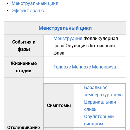
Менструальный цикл
Эффект зрачка
Менструальный цикл
Менструация
Фолликулярная
События и
фаза
Овуляция
Лютеиновая
фазы
фаза
Жизненные
Телархе
Менархе
Менопауза
стадии
Базальная
температура тела
Цервикальная
Симптомы
слизь
Овуляторный
синдром
Отслеживание