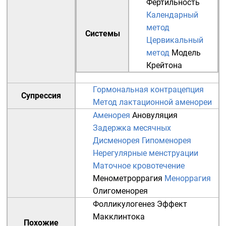
Фертильность
Календарный
метод
Системы
Цервикальный
метод
Модель
Крейтона
Гормональная контрацепция
Супрессия
Метод лактационной аменореи
Аменорея
Ановуляция
Задержка месячных
Дисменорея
Гипоменорея
Нерегулярные менструации
Маточное кровотечение
Менометроррагия
Меноррагия
Олигоменорея
Фолликулогенез
Эффект
Макклинтока
Похожие