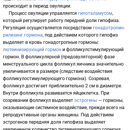
происходит в период овуляции.
Процесс овуляции управляется
гипоталамусом
,
который регулирует работу передней доли
гипофиза
.
Регуляция осуществляется посредством
гонадотропин-
рилизинг гормона
, под действием которого гипофиз
выделяет в кровь
гонадотропные гормоны
:
лютеинизирующий гормон
и
фолликулстимулирующий
гормон
. В фолликулярной (предовуляторной) фазе
менструального цикла фолликул яичника значительно
увеличивается в размере (следствие воздействия
фолликулостимулирующего гормона
). Созревая,
фолликул достигает приблизительно 2 см в диаметре.
Внутри фолликула развивается яйцеклетка. При
созревании фолликул выделяет
эстрогены
— гормоны,
оказывающие системное воздействие, прежде всего на
репродуктивные органы женщины. Под действием
эстрогенов передняя доля гипофиза выделяет
увеличенное количество лютеинизирующего гормона