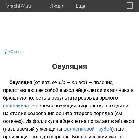
Vrachi74.ru
Люди
Eще
🔔
Челяб
🔍
Статьи
Овуляция
Овуля́ция
(от
лат.
ovulla — яичко
) — явление,
представляющее собой выход
яйцеклетки
из яичника в
брюшную полость в результате разрыва зрелого
фолликула
. Во время овуляции яйцеклетка находится
на стадии созревания ооцита второго порядка (см.
оогенез
). Из фолликула яйцеклетка попадает в
яйцевод
(называемый у женщины
фаллопиевой трубой
), где
происходит
оплодотворение
. Биологический смысл