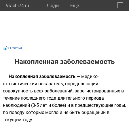
Vrachi74.ru
Люди
Eще
🔔
Челяб
🔍
Статьи
Накопленная заболеваемость
Нако́пленная заболева́емость
— медико-
статистический показатель, определяющий
совокупность всех заболеваний, зарегистрированных в
течение последнего года длительного периода
наблюдений (3-5 лет и более) и в предшествующие годы,
по поводу которых могло и не быть обращений в
текущем году.