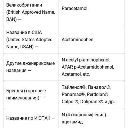
Великобритании
Paracetamol
(British Approved Name,
BAN) —
Название в
США
(United States Adopted
Acetaminophen
Name, USAN) —
N-acetyl-p-aminophenol,
Другие дженериковые
APAP, p-Acetamidophenol,
названия —
Acetamol, etc.
Тайленол®, Панадол®,
Бренды
(торговые
Panamax®, Perdolan®,
наименования) —
Calpol®, Doliprane® и др.
N-(4-
гидрокси
фенил
)-
Название по
ИЮПАК
—
ацетамид