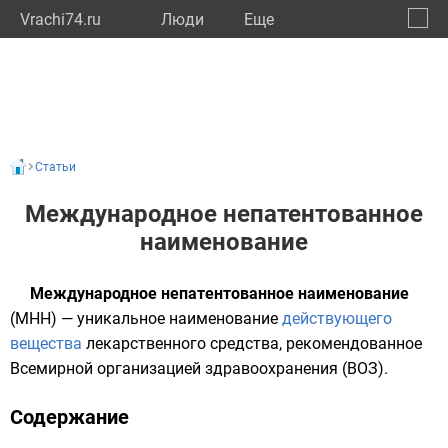
Vrachi74.ru
Люди
Eще
🔔
Челяб
🔍
Статьи
Международное непатентованное
наименование
Международное непатентованное наименование
(МНН) — уникальное наименование
действующего
вещества
лекарственного средства
, рекомендованное
Всемирной организацией здравоохранения
(ВОЗ).
Содержание