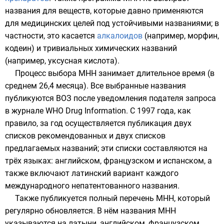
названия для веществ, которые давно применяются
для медицинских целей под устойчивыми названиями; в
частности, это касается
алкалоидов
(например,
морфин
,
кодеин
) и тривиальных химических названий
(например,
уксусная кислота
).
Процесс выбора МНН занимает длительное время (в
среднем 26,4 месяца). Все выбранные названия
публикуются ВОЗ после уведомления подателя запроса
в журнале WHO Drug Information. С
1997 года
, как
правило, за год осуществляется публикация двух
списков рекомендованных и двух списков
предлагаемых названий; эти списки составляются на
трёх языках:
английском
,
французском
и
испанском
, а
также включают латинский вариант каждого
международного непатентованного названия.
Также публикуется полный перечень МНН, который
регулярно обновляется. В нём названия МНН
указываются на латыни, английском, французском,