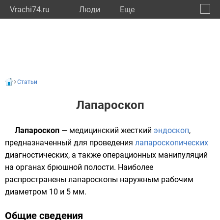
Vrachi74.ru
Люди
Eще
🔔
Челяб
🔍
Статьи
Лапароскоп
Лапароскоп
— медицинский жесткий
эндоскоп
,
предназначенный для проведения
лапароскопических
диагностических, а также операционных манипуляций
на органах брюшной полости. Наиболее
распространены лапароскопы наружным рабочим
диаметром 10 и 5 мм.
Общие сведения