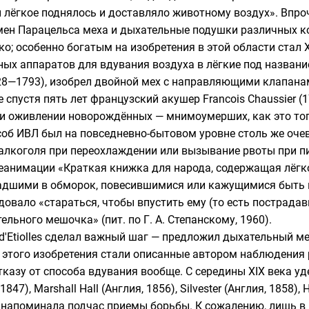
бы лёгкое поднялось и доставляло животному воздух». Вп
времен Парацельса меха и дыхательные подушки различных 
; особенно богатым на изобретения в этой области стал X
чных аппаратов для вдувания воздуха в лёгкие под названи
8—1793), изобрел двойной мех с направляющими клапана
е спустя пять лет французский акушер
Francois Chaussier
(1
и оживлении новорождённых — мнимоумерших, как это тогд
соб ИВЛ был на повседневно-бытовом уровне столь же очев
 алкоголя при переохлаждении или вызывание рвоты при 
еанимации «Краткая книжка для народа, содержащая лёгко
дшими в обморок, повесившимися или кажущимися быть мё
ндовало «стараться, чтобы впустить ему (то есть пострада
льного мешочка» (пит. по Г. А. Степанскому, 1960).
d'Etiolles
сделал важный шаг — предложил дыхательный мех
этого изобретения стали описанные автором наблюдения р
казу от способа вдувания вообще. С середины XIX века уд
 1847),
Marshall Hall
(Англия, 1856),
Silvester
(Англия, 1858),
H
ых напоминала подчас приемы борьбы. К сожалению, лишь в