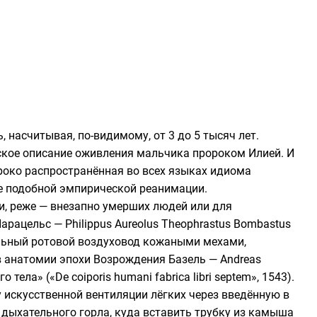
 насчитывая, по-видимому, от 3 до 5 тысяч лет.
кое описание оживления мальчика пророком Илией. И
ироко распространённая во всех языках идиома
те подобной эмпирической реанимации.
, реже — внезапно умерших людей или для
арацельс
— Philippus Aureolus Theophrastus Bombastus
альный ротовой воздуховод кожаными мехами,
ов анатомии эпохи Возрождения
Базель
— Andreas
ла» («De coiporis humani fabrica libri septem», 1543).
 искусственной вентиляции лёгких через введённую в
 дыхательного горла, куда вставить трубку из камыша