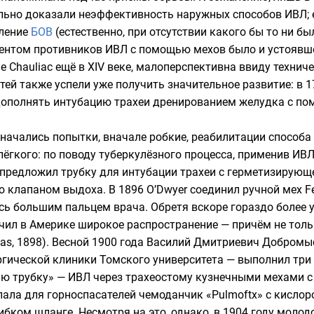
ьно доказали неэффективность наружных способов ИВЛ; 
вление
БОВ
(естественно, при отсутствии какого бы то ни бы
нтом противников ИВЛ с помощью мехов было и устоявшее
e Chauliac
ещё в XIV веке, малоперспективна ввиду техниче
ей также успели уже получить значительное развитие: в 1
ополнять интубацию трахеи дренированием желудка с пом
 начались попытки, вначале робкие, реабилитации способа
ёгкого: по поводу туберкулёзного процесса, применив ИВ
предложил трубку для интубации трахеи с герметизирующе
клапаном выдоха. В 1896 O’Dwyer соединил ручной мех Fel
сь большим пальцем врача. Обретя вскоре гораздо более 
чил в Америке широкое распространение — причём не тольк
as, 1898). Весной 1900 года
Василий Дмитриевич Добромы
ргической клиники Томского университета — выполнил три
ую трубку» — ИВЛ через трахеостому кузнечными мехами с 
ала для горноспасателей чемоданчик «Pulmoftx» с кисл
гибком шланге. Несмотря на это, однако, в 1904 году моло