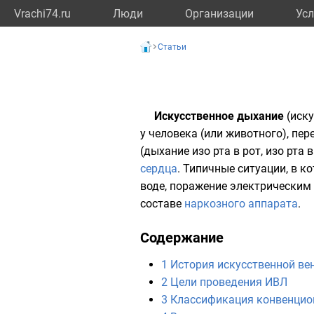
Vrachi74.ru
Люди
Организации
Усл
Статьи
Искусственное дыхание
(иску
у человека (или животного), п
(дыхание изо рта в рот, изо рта
сердца
. Типичные ситуации, в к
воде, поражение электрическим 
составе
наркозного аппарата
.
Содержание
1
История искусственной ве
2
Цели проведения ИВЛ
3
Классификация конвенци