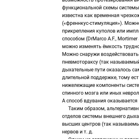
функциональной схемы системы 
известна как временная чрезко
(«
френнкус-стимуляция
»). Можн
прикрепления куполов или имп
способом (DrMarco A.F., Mortime
можно изменять ёмкость трудн
Можно снаружи воздействовать 
пневмотораксу (так называемый
дыхательные пути оказалось с
длительной поддержке, тому ес
нижележащие компоненты систе
спинного мозга или иных неврол
А способ вдувания оказывается
Таким образом, альтернативн
отделов системы внешнего дыха
высших центров (так называемы
нервов и т. д.