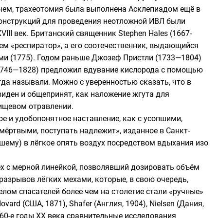
рочем, трахеотомия была выполнена
Асклепиадом
ещё в
конструкций для проведения неотложной ИВЛ были
VIII век. Британский священник
Stephen Hales
(1667-
ем «
респиратор
», а его соотечественник, выдающийся
ми (1775). Годом раньше
Джозеф Пристли
(1733—1804)
746—1828) предложил вдувание кислорода с помощью
а называли. Можно с уверенностью сказать, что в
иден и общепринят, как наложение жгута для
пищевом отравлении.
е и удобопонятное наставление, как с усопшими,
ртвыми, поступать надлежит», изданное в Санкт-
вшему) в лёгкое опять воздух посредством вдыхания изо
 с мерной линейкой, позволявший дозировать объём
азрывов лёгких мехами, которые, в свою очередь,
елом спасателей более чем на столетие стали «ручные»
ovard
(США, 1871),
Shafer
(Англия, 1904),
Nielsen
(Дания,
 60-е годы XX века сравнительные исследования