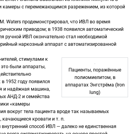
ри камеры с перемежающимся разрежением, из которой
 M. Waters
продемонстрировал, что ИВЛ во время
трическим приводом; в 1938 появился автоматический
ля ручной ИВЛ окончательно стал необходимой
серийный наркозный аппарат с автоматизированной
нителей, стимулами к
 это были аппараты,
Пациенты, поражённые
действительно
полиомиелитом, в
 в 1952 году появился
аппаратах Энгстрёма (
Iron
я и надёжная машина,
lung
)
ных АНД-2 и семейства
ники «
камеры
ия вокруг тела пациента вроде так называемых
,
качающиеся кровати
и т. п.
 внутренний способ ИВЛ — далеко не единственная
че всего систематизировать на основе простой