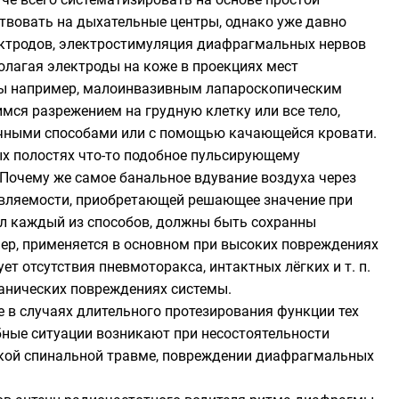
твовать на дыхательные центры, однако уже давно
ектродов, электростимуляция диафрагмальных нервов
олагая электроды на коже в проекциях мест
мы например, малоинвазивным лапароскопическим
щимся разрежением на грудную клетку или все тело,
чными способами или с помощью качающейся кровати.
ых полостях что-то подобное пульсирующему
 Почему же самое банальное вдувание воздуха через
вляемости, приобретающей решающее значение при
ал каждый из способов, должны быть сохранны
р, применяется в основном при высоких повреждениях
т отсутствия пневмоторакса, интактных лёгких и т. п.
ханических повреждениях системы.
в случаях длительного протезирования функции тех
бные ситуации возникают при несостоятельности
окой спинальной травме, повреждении диафрагмальных