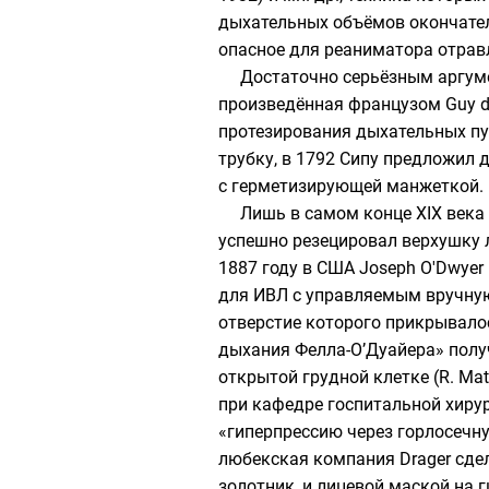
дыхательных объёмов окончател
опасное для реаниматора отра
Достаточно серьёзным аргуме
произведённая французом
Guy d
протезирования дыхательных пут
трубку, в 1792
Сипу
предложил д
с герметизирующей манжеткой.
Лишь в самом конце XIX века
успешно резецировал верхушку л
1887 году в США
Joseph O'Dwyer
для ИВЛ с управляемым вручную 
отверстие которого прикрывало
дыхания Фелла-О’Дуайера» полу
открытой грудной клетке (R. Mat
при кафедре госпитальной хиру
«гиперпрессию через горлосечн
любекская компания
Drager
сдел
золотник, и лицевой маской на 