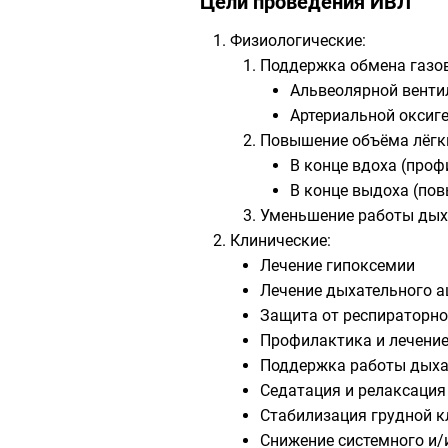
Цели проведения ИВЛ
Физиологические:
Поддержка обмена газо
Альвеолярной венти
Артериальной оксиге
Повышение объёма лёгк
В конце вдоха (проф
В конце выдоха (пов
Уменьшение работы ды
Клинические:
Лечение гипоксемии
Лечение дыхательного а
Защита от респираторно
Профилактика и лечение
Поддержка работы дыха
Седатация и релаксация
Стабилизация грудной к
Снижение системного и/