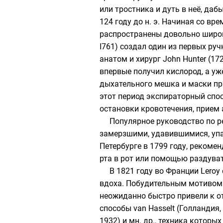
или тростника и дуть в неё, да
124 году до н. э. Начиная со 
распространены довольно широко
I761) создал один из первых ру
анатом и хирург
John Hunter
(172
впервые получил кислород, а уж
дыхательного мешка и маски пр
этот период экспираторный спо
остановки кровотечения, прием
Популярное руководство по р
замерзшими, удавившимися, упа
Петербурге в 1799 году, рекоме
рта в рот или помощью раздувате
В 1821 году во Франции
Leroy 
вдоха. Побудительным мотивом 
неожиданно быстро привели к от
способы
van Hasselt
(Голландия,
1932) и мн. др., техника котор