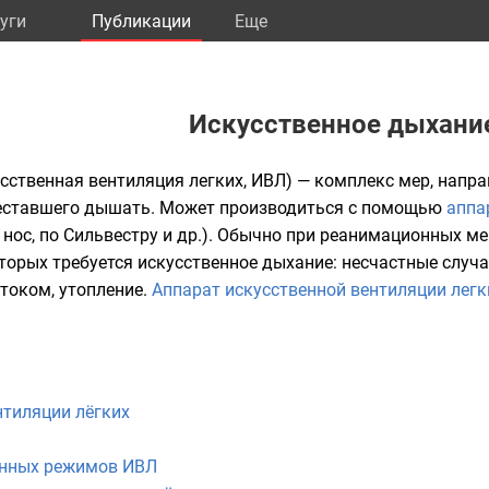
уги
Публикации
Eще
Искусственное дыхани
сственная вентиляция легких, ИВЛ) — комплекс мер, нап
ереставшего дышать. Может производиться с помощью
аппа
 в нос, по Сильвестру и др.). Обычно при реанимационных 
оторых требуется искусственное дыхание: несчастные случ
током, утопление.
Аппарат искусственной вентиляции легк
нтиляции лёгких
онных режимов ИВЛ