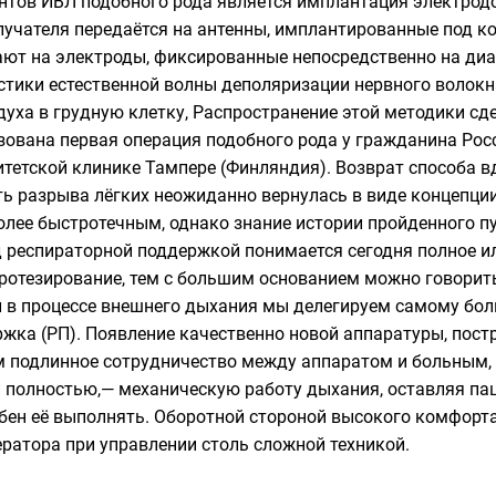
нтов ИВЛ подобного рода является имплантация электрод
лучателя передаётся на антенны, имплантированные под ко
ают на электроды, фиксированные непосредственно на ди
тики естественной волны деполяризации нервного волок
ха в грудную клетку, Распространение этой методики сде
зована первая операция подобного рода у гражданина Рос
итетской клинике Тампере (Финляндия). Возврат способа 
ть разрыва лёгких неожиданно вернулась в виде концепци
более быстротечным, однако знание истории пройденного пу
 респираторной поддержкой понимается сегодня полное и
протезирование, тем с большим основанием можно говорить
й в процессе внешнего дыхания мы делегируем самому бол
жка (РП). Появление качественно новой аппаратуры, пост
 подлинное сотрудничество между аппаратом и больным, к
и полностью,— механическую работу дыхания, оставляя па
обен её выполнять. Оборотной стороной высокого комфорт
ратора при управлении столь сложной техникой.