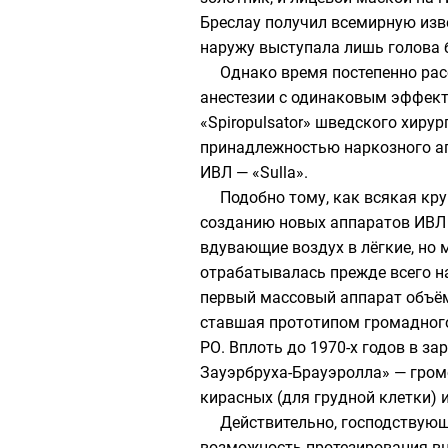
Бреслау получил всемирную изв
наружу выступала лишь голова 
Однако время постепенно рас
анестезии с одинаковым эффект
«Spiropulsator» шведского хирур
принадлежностью наркозного ап
ИВЛ — «Sulla».
Подобно тому, как всякая кр
созданию новых аппаратов ИВЛ 
вдувающие воздух в лёгкие, но
отрабатывалась прежде всего н
первый массовый аппарат объё
ставшая прототипом громадного
РО. Вплоть до 1970-х годов в з
Зауэрбруха-Брауэролла
» — гро
кирасных
(для грудной клетки) 
Действительно, господствующ
возможность протезирования вн