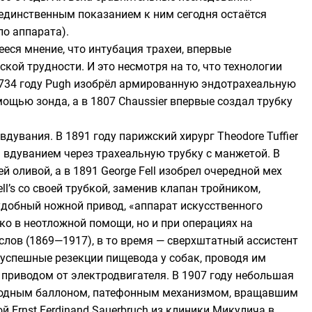
единственным показанием к ним сегодня остаётся
ло аппарата).
ся мнение, что интубация трахеи, впервые
ской трудности. И это несмотря на то, что технологии
734 году
Pugh
изобрёл армированную эндотрахеальную
ощью зонда, а в 1807
Chaussier
впервые создал трубку
 вдувания. В 1891 году парижский хирург
Theodore Tuffier
Л вдуванием через трахеальную трубку с манжетой. В
й оливой, а в 1891
George Fell
изобрел очередной мех
l’s со своей трубкой, заменив клапан тройником,
удобный ножной привод, «аппарат искусственного
о в неотложной помощи, но и при операциях на
слов
(1869—1917), в то время — сверхштатный ассистент
 успешные резекции пищевода у собак, проводя им
приводом от электродвигателя. В 1907 году небольшая
ородным баллоном, патефонным механизмом, вращавшим
дой
Ernst Ferdinand Sauerbruch
из клиники Микулича в