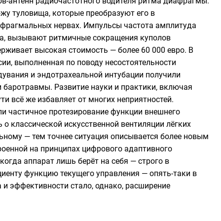
ов-антенн радиочастотного водителя ритма диафрагмы.
жу туловища, которые преобразуют его в
афрагмальных нервах. Импульсы частота амплитуда
на, вызывают ритмичные сокращения куполов
рживает высокая стоимость — более 60 000 евро. В
сии, выполненная по поводу несостоятельности
вдувания и эндотрахеальной интубации получили
и баротравмы. Развитие науки и практики, включая
ти всё же избавляет от многих неприятностей.
ли частичное протезирование функции внешнего
 о классической искусственной вентиляции лёгких
ьному — тем точнее ситуация описывается более новым
роенной на принципах цифрового адаптивного
огда аппарат лишь берёт на себя — строго в
циенту функцию текущего управления — опять-таки в
а и эффективности стало, однако, расширение