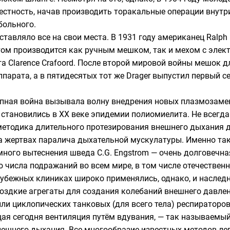
естность, начав производить торакальные операции внут
больного.
ставляло все на свои места. В 1931 году американец
Ralph
ом производится как ручным мешком, так и мехом с элек
га
Clarence Crafoord
. После второй мировой войны мешок д
парата, а в пятидесятых тот же Drager выпустил первый 
упная война вызывала волну внедрения новых плазмозаме
становились в XX веке эпидемии полиомиелита. Не всегда
 методика длительного протезирования внешнего дыхания 
а жертвах паралича дыхательной мускулатуры. Именно так
много вытеснения шведа
C.G. Engstrom
— очень долговечна
 числа подражаний во всем мире, в том числе отечествен
арубежных клиниках широко применялись, однако, и наслед
моздкие агрегаты для создания колебаний внешнего давлен
или циклопических танковых (для всего тела) респираторов
ая сегодня вентиляция путём вдувания, — так называемый
ешнего дыхания. Все многообразие известных методов лег