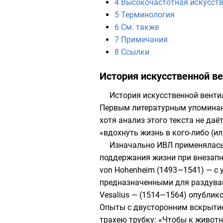
4
Высокочастотная искусств
5
Терминология
6
См. также
7
Примечания
8
Ссылки
История искусственной ве
История искусственной вентил
Первым литературным упоминан
хотя анализ этого текста не да
«вдохнуть жизнь в кого-либо (и
Изначально ИВЛ применялась 
поддержания жизни при внезапн
von Hohenheim (1493—1541) — с
предназначенными для раздуван
Vesalius — (1514—1564) опублико
Опыты с двусторонним вскрытие
трахею трубку: «Чтобы к животн