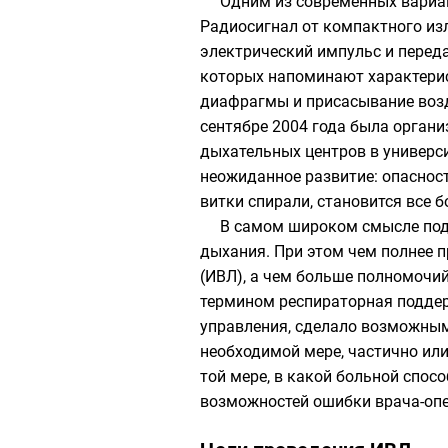
Одним из современных вариа
Радиосигнал от компактного из
электрический импульс и перед
которых напоминают характерис
диафрагмы и присасывание возду
сентябре 2004 года была органи
дыхательных центров в универс
неожиданное развитие: опаснос
витки спирали, становится все 
В самом широком смысле под
дыхания. При этом чем полнее 
(ИВЛ), а чем больше полномочи
термином респираторная поддер
управления, сделало возможным
необходимой мере, частично ил
той мере, в какой больной спос
возможностей ошибки врача-опе