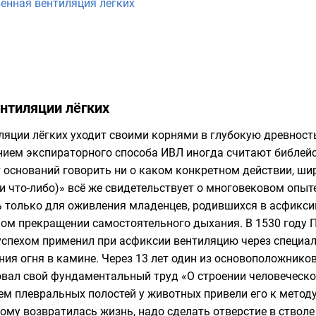
енная вентиляция лёгких
нтиляции лёгких
яции лёгких уходит своими корнями в глубокую древность,
ием экспираторного способа ИВЛ иногда считают библейс
ёт оснований говорить ни о каком конкретном действии, ш
ли что-либо)» всё же свидетельствует о многовековом опы
только для оживления младенцев, родившихся в асфиксии
ом прекращении самостоятельного дыхания. В 1530 году
П
 успехом применил при асфиксии вентиляцию через специ
ия огня в камине. Через 13 лет один из основоположник
вал свой фундаментальный труд «О строении человеческого те
м плевральных полостей у животных привели его к методу
ому возвратилась жизнь, надо сделать отверстие в стволе