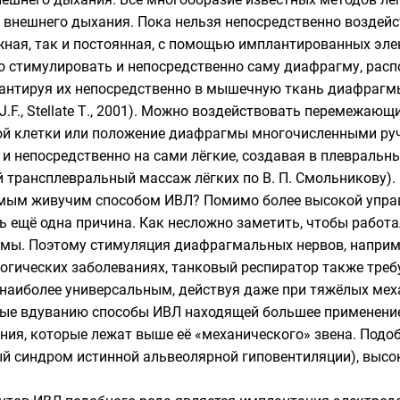
внешнего дыхания. Пока нельзя непосредственно воздейс
жная, так и постоянная, с помощью имплантированных эл
о стимулировать и непосредственно саму диафрагму, расп
лантируя их непосредственно в мышечную ткань диафраг
r J.F., Stellate Т., 2001). Можно воздействовать перемежаю
ой клетки или положение диафрагмы многочисленными ру
и непосредственно на сами лёгкие, создавая в плевральн
 трансплевральный массаж лёгких по В. П. Смольникову).
амым живучим способом ИВЛ? Помимо более высокой упра
ть ещё одна причина. Как несложно заметить, чтобы работ
мы. Поэтому стимуляция диафрагмальных нервов, наприме
огических заболеваниях, танковый респиратор также требуе
 наиболее универсальным, действуя даже при тяжёлых ме
ые вдуванию способы ИВЛ находящей большее применение 
ния, которые лежат выше её «механического» звена. Подо
й синдром истинной альвеолярной гиповентиляции), выс