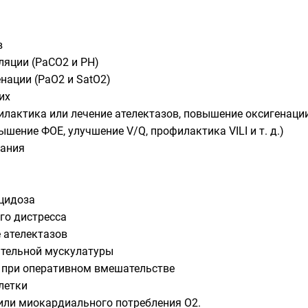
в
ляции (РаСО2 и РН)
нации (PaO2 и SatO2)
их
илактика или лечение ателектазов, повышение оксигенаци
ышение ФОЕ, улучшение V/Q, профилактика VILI и т. д.)
хания
цидоза
го дистресса
 ателектазов
тельной мускулатуры
 при оперативном вмешательстве
летки
или миокардиального потребления О2.