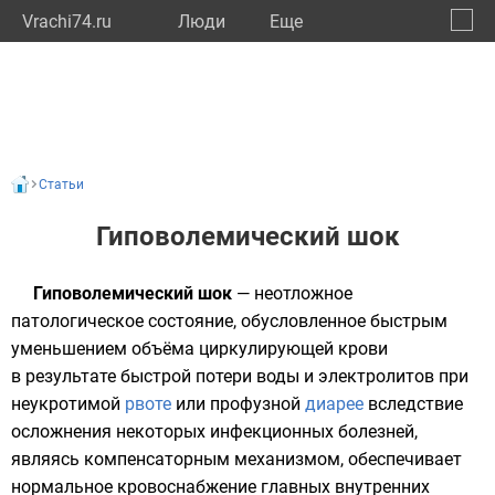
Vrachi74.ru
Люди
Eще
🔔
Челяб
🔍
Статьи
Гиповолемический шок
Гиповолемический шок
— неотложное
патологическое состояние, обусловленное быстрым
уменьшением объёма циркулирующей крови
в результате быстрой потери воды и электролитов при
неукротимой
рвоте
или профузной
диарее
вследствие
осложнения некоторых инфекционных болезней,
являясь компенсаторным механизмом, обеспечивает
нормальное кровоснабжение главных внутренних